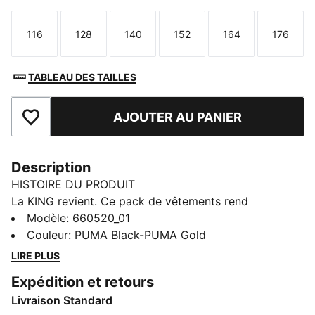
116
128
140
152
164
176
Taille
Taille
Taille
Taille
Taille
Taille
TABLEAU DES TAILLES
AJOUTER AU PANIER
Ajouter aux favoris
Description
HISTOIRE DU PRODUIT
La KING revient. Ce pack de vêtements rend
hommage à la légende du football en misant sur une
Modèle
:
660520_01
esthétique rétro. Conçu pour les vrais KING Hero,
Couleur
:
PUMA Black-PUMA Gold
chaque modèle fusionne esthétique contemporaine et
LIRE PLUS
ADN classique du modèle d’origine pour apporter un
Expédition et retours
style rétro à chaque match. Sur le terrain ou comme
Livraison Standard
au quotidien, lifestyle moderne et héritage forment le