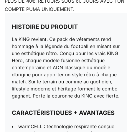
PLUS DE 40€. RETOURS SOUS 60 JOURS AVEC TON
Poches : Poche zippée
COMPTE PUMA UNIQUEMENT.
Logos PUMA KING
PUMA Enfant et Adolescent : recommandé pour les
enfants âgés de 8 à 16 ans
HISTOIRE DU PRODUIT
La KING revient. Ce pack de vêtements rend
hommage à la légende du football en misant sur
une esthétique rétro. Conçu pour les vrais KING
Hero, chaque modèle fusionne esthétique
contemporaine et ADN classique du modèle
d’origine pour apporter un style rétro à chaque
match. Sur le terrain ou comme au quotidien,
lifestyle moderne et héritage forment le combo
gagnant. Porte la couronne du KING avec fierté.
CARACTÉRISTIQUES + AVANTAGES
warmCELL : technologie respirante conçue