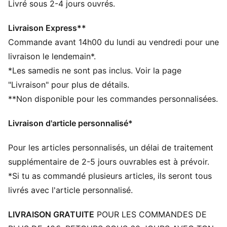
combo gagnant. Porte la couronne du KING avec
Livré sous 2-4 jours ouvrés.
fierté.
CARACTÉRISTIQUES + AVANTAGES
Livraison Express**
warmCELL : technologie respirante conçue pour
Commande avant 14h00 du lundi au vendredi pour une
piéger la chaleur à proximité de ton corps et te garder
livraison le lendemain*.
au chaud pendant tes activités
*Les samedis ne sont pas inclus. Voir la page
windCELL : technologie conçue pour te protéger du
"Livraison" pour plus de détails.
vent et te maintenir à l’aise pendant tes activités
**Non disponible pour les commandes personnalisées.
Confectionné à partir de matériaux 100 % recyclés,
hors finitions et décorations
Livraison d'article personnalisé*
DÉTAILS
Coupe : Régulière
Pour les articles personnalisés, un délai de traitement
Matière principale : polaire
Col : Col standard
supplémentaire de 2-5 jours ouvrables est à prévoir.
Manches longues
*Si tu as commandé plusieurs articles, ils seront tous
Fermeture : 1/4 zip
livrés avec l'article personnalisé.
Longueur : Veste standard
Lignes de coupe angulaires sur les manches et la
LIVRAISON GRATUITE
POUR LES COMMANDES DE
poitrine