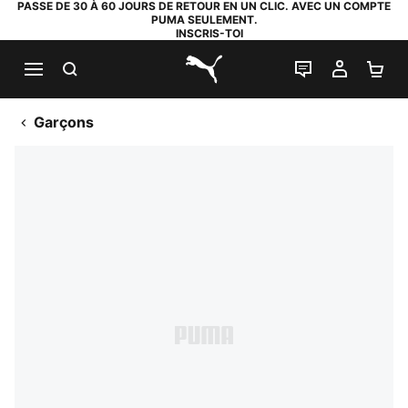
PASSE DE 30 À 60 JOURS DE RETOUR EN UN CLIC. AVEC UN COMPTE
PUMA SEULEMENT.
INSCRIS-TOI
RECHERCHE
LIVE CHAT
MON C
PA
PUMA.com
Garçons