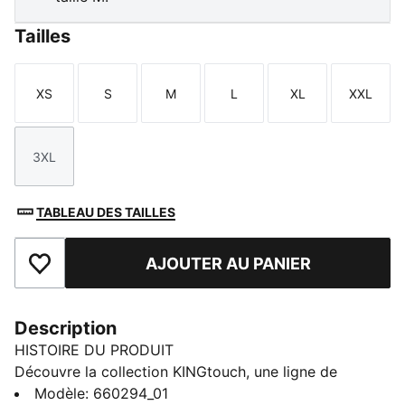
Tailles
XS
S
M
L
XL
XXL
Taille
Taille
Taille
Taille
Taille
Taille
3XL
Taille
TABLEAU DES TAILLES
AJOUTER AU PANIER
Ajouter aux favoris
Description
HISTOIRE DU PRODUIT
Découvre la collection KINGtouch, une ligne de
vêtements de football qui marie style classique et
Modèle
:
660294_01