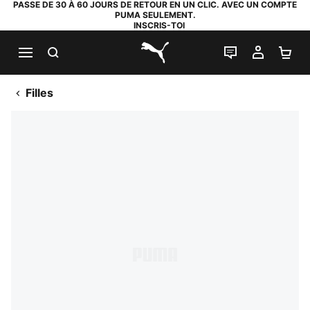
PASSE DE 30 À 60 JOURS DE RETOUR EN UN CLIC. AVEC UN COMPTE
PUMA SEULEMENT.
INSCRIS-TOI
RECHERCHE
LIVE CHAT
MON C
PA
PUMA.com
Filles