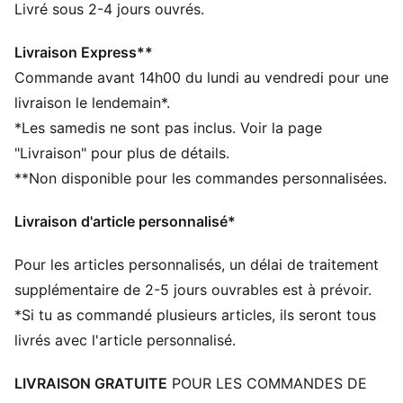
Confectionné avec un minimum de 50 % de matériaux
Livré sous 2-4 jours ouvrés.
recyclés
DÉTAILS
Livraison Express**
Conçu pour : compléter tes tenues de tous les jours
Commande avant 14h00 du lundi au vendredi pour une
Coupe : régulière
livraison le lendemain*.
Longueur : régulière
*Les samedis ne sont pas inclus. Voir la page
Matière principale : polaire
"Livraison" pour plus de détails.
Fermeture : Fermeture éclair intégrale
**Non disponible pour les commandes personnalisées.
Manches longues
Poches : Poche latérale
Livraison d'article personnalisé*
PUMA Enfant : recommandé pour les enfants de
4 à 8 ans
Pour les articles personnalisés, un délai de traitement
supplémentaire de 2-5 jours ouvrables est à prévoir.
*Si tu as commandé plusieurs articles, ils seront tous
livrés avec l'article personnalisé.
LIVRAISON GRATUITE
POUR LES COMMANDES DE