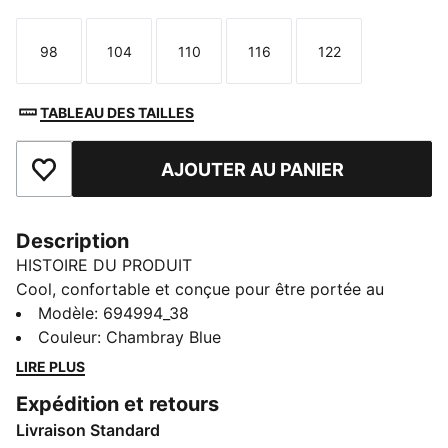
98
104
110
116
122
Taille
Taille
Taille
Taille
Taille
TABLEAU DES TAILLES
AJOUTER AU PANIER
Ajouter aux favoris
Description
HISTOIRE DU PRODUIT
Cool, confortable et conçue pour être portée au
quotidien, la collection PUMA Essentials offre un style
Modèle
:
694994_38
simple et intemporel pour l’école, la récré et les
Couleur
:
Chambray Blue
sorties. Toute cette même attitude se décline sur cet
LIRE PLUS
ensemble de survêtement, entièrement conçu pour le
Expédition et retours
confort au quotidien.
Livraison Standard
CARACTÉRISTIQUES + AVANTAGES