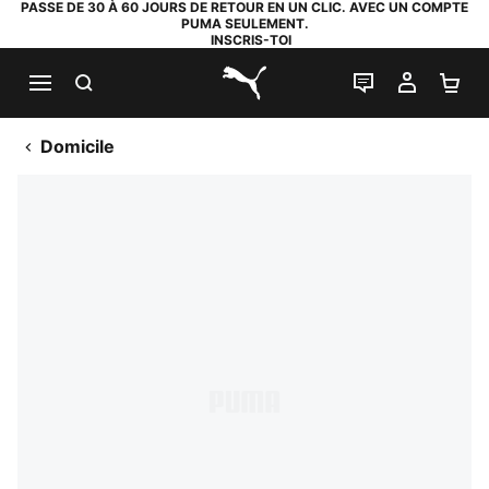
PASSE DE 30 À 60 JOURS DE RETOUR EN UN CLIC. AVEC UN COMPTE
PUMA SEULEMENT.
INSCRIS-TOI
RECHERCHE
LIVE CHAT
MON C
PA
PUMA.com
Domicile