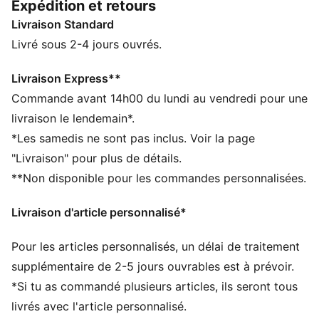
Expédition et retours
modèles décontractés, mais toujours tendance, pour
Livraison Standard
faire rimer style et confort au quotidien.
CARACTÉRISTIQUES + AVANTAGES
Livré sous 2-4 jours ouvrés.
Confectionné avec un minimum de 20 % de coton
recyclé
Livraison Express**
DÉTAILS
Commande avant 14h00 du lundi au vendredi pour une
Coupe : Régulière
livraison le lendemain*.
Matière principale : Tissu éponge
*Les samedis ne sont pas inclus. Voir la page
Manches longues
"Livraison" pour plus de détails.
Fermeture : Fermeture éclair intégrale
**Non disponible pour les commandes personnalisées.
Longueur : Régulière
Taille : moyen
Livraison d'article personnalisé*
Poches : Poches latérales
Pour les articles personnalisés, un délai de traitement
supplémentaire de 2-5 jours ouvrables est à prévoir.
*Si tu as commandé plusieurs articles, ils seront tous
livrés avec l'article personnalisé.