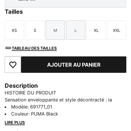
Tailles
XS
S
M
L
XL
XXL
Taille
Taille
Taille
Taille
Taille
Taille
TABLEAU DES TAILLES
AJOUTER AU PANIER
Ajouter aux favoris
Description
HISTOIRE DU PRODUIT
Sensation enveloppante et style décontracté : la
collection PUMA Essentials Elevated booste le confort
Modèle
:
691771_01
au quotidien. Ces pièces misent sur des détails aux
Couleur
:
PUMA Black
accents sportswear et des coupes parfaites pour
LIRE PLUS
apporter une touche recherchée à tes essentiels. Des