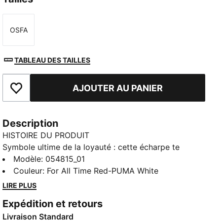
OSFA
Taille
TABLEAU DES TAILLES
AJOUTER AU PANIER
Ajouter aux favoris
Description
HISTOIRE DU PRODUIT
Symbole ultime de la loyauté : cette écharpe te
permet de représenter ton équipe avec passion. Au
Modèle
:
054815_01
stade ou pour une sortie entre amis, porte les
Couleur
:
For All Time Red-PUMA White
couleurs qui font vibrer les fans de l’équipe à
LIRE PLUS
l’unisson.
Expédition et retours
CARACTÉRISTIQUES + AVANTAGES
Livraison Standard
Confectionné avec un minimum de 50 % de matériaux