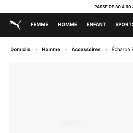
PASSE DE 30 À 60
FEMME
HOMME
ENFANT
SPORT
PUMA.com
PUMA x TRANSFORMERS
PUMA x DORA THE EXPLORER
Chaussures faciles à enfiler
Vêtements à moins de 40 €
Domicile
Homme
Accessoires
Écharpe E