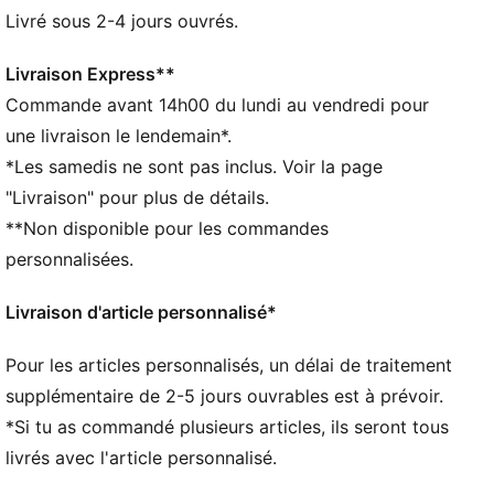
recyclés
Livré sous 2-4 jours ouvrés.
DÉTAILS
Écharpe de fan sous licence officielle
Livraison Express**
Matière principale : 100 % acrylique
Commande avant 14h00 du lundi au vendredi pour
Longueur : 120 cm
une livraison le lendemain*.
Logo PUMA Cat en maille
*Les samedis ne sont pas inclus. Voir la page
Écusson de l’équipe tissé avec contour brodé
"Livraison" pour plus de détails.
**Non disponible pour les commandes
personnalisées.
Livraison d'article personnalisé*
Pour les articles personnalisés, un délai de traitement
supplémentaire de 2-5 jours ouvrables est à prévoir.
*Si tu as commandé plusieurs articles, ils seront tous
livrés avec l'article personnalisé.