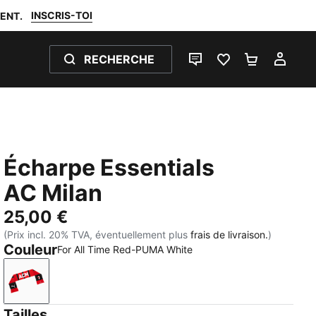
INSCRIS-TOI
ENT.
RECHERCHE
LIVE CHAT
FAVORIS 0
PANIER 0
MON
Écharpe Essentials
AC Milan
25,00 €
(Prix incl. 20% TVA, éventuellement plus
frais de livraison.
)
Couleur
For All Time Red-PUMA White
For All Time Red-PUMA White
Tailles