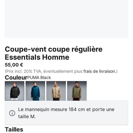
Coupe-vent coupe régulière
Essentials Homme
55,00 €
(Prix incl. 20% TVA, éventuellement plus
frais de livraison.
)
Couleur
PUMA Black
PUMA Black
Midnight Petrol
Ice Coffee
Loden Green
Le mannequin mesure 184 cm et porte une
taille M.
Tailles