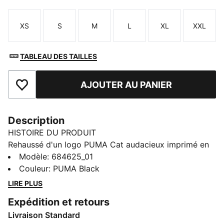
XS
S
M
L
XL
XXL
Taille
Taille
Taille
Taille
Taille
Taille
TABLEAU DES TAILLES
AJOUTER AU PANIER
Ajouter aux favoris
Description
HISTOIRE DU PRODUIT
Rehaussé d'un logo PUMA Cat audacieux imprimé en
caoutchouc, ce coupe-vent trouve l’équilibre parfait
Modèle
:
684625_01
entre style et fonctionnalité. Il est doté de poches
Couleur
:
PUMA Black
inversées à liserés pour tes essentiels, d’une capuche
LIRE PLUS
cozy ainsi que de poignets et d’un ourlet élastiques.
Expédition et retours
C’est la veste de mi-saison parfaite pour les journées
Livraison Standard
fraîches.