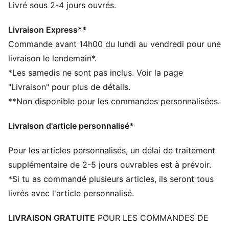
CARACTÉRISTIQUES + AVANTAGES
Livré sous 2-4 jours ouvrés.
Fabriqué à partir de matériaux 100 % recyclés, hors
finitions et décorations
Livraison Express**
DÉTAILS
Commande avant 14h00 du lundi au vendredi pour une
Coupe régulière
livraison le lendemain*.
Col rond
*Les samedis ne sont pas inclus. Voir la page
Manches longues
"Livraison" pour plus de détails.
Poches passepoilées inversées
**Non disponible pour les commandes personnalisées.
Détails brandés PUMA
Livraison d'article personnalisé*
Pour les articles personnalisés, un délai de traitement
supplémentaire de 2-5 jours ouvrables est à prévoir.
*Si tu as commandé plusieurs articles, ils seront tous
livrés avec l'article personnalisé.
LIVRAISON GRATUITE
POUR LES COMMANDES DE