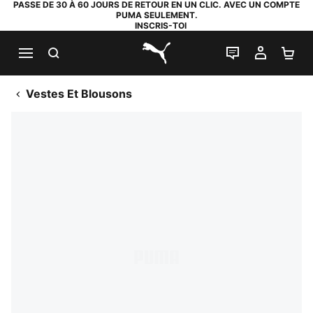
PASSE DE 30 À 60 JOURS DE RETOUR EN UN CLIC. AVEC UN COMPTE
PUMA SEULEMENT.
INSCRIS-TOI
RECHERCHE
LIVE CHAT
MON C
PA
PUMA.com
Vestes Et Blousons