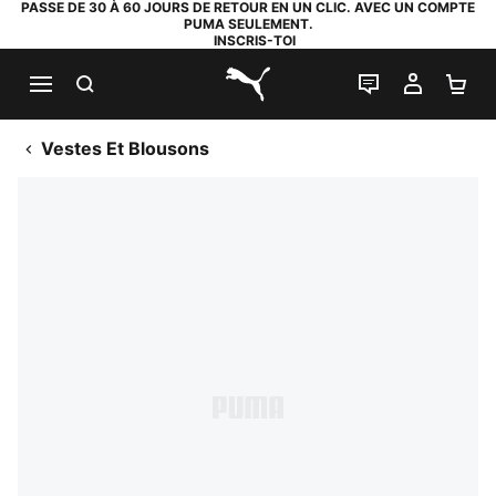
PASSE DE 30 À 60 JOURS DE RETOUR EN UN CLIC. AVEC UN COMPTE
PUMA SEULEMENT.
INSCRIS-TOI
RECHERCHE
LIVE CHAT
MON C
PA
PUMA.com
Vestes Et Blousons