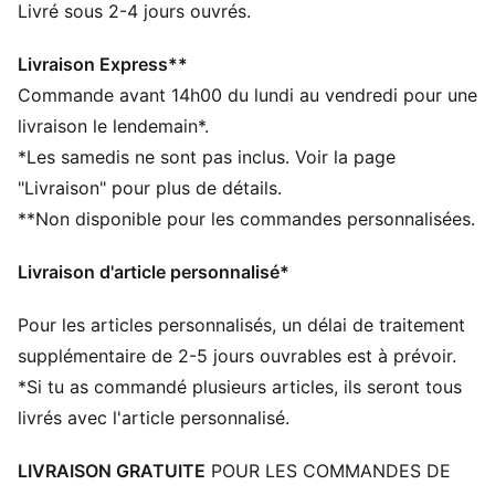
Fabriqué à partir de matériaux 100 % recyclés, hors
Livré sous 2-4 jours ouvrés.
finitions et décorations
DÉTAILS
Livraison Express**
Coupe régulière
Commande avant 14h00 du lundi au vendredi pour une
Col rond
livraison le lendemain*.
Manches longues
*Les samedis ne sont pas inclus. Voir la page
Extrémités et ourlet élastiques
"Livraison" pour plus de détails.
Fermeture éclair intégrale
**Non disponible pour les commandes personnalisées.
Détails brandés PUMA
Livraison d'article personnalisé*
Pour les articles personnalisés, un délai de traitement
supplémentaire de 2-5 jours ouvrables est à prévoir.
*Si tu as commandé plusieurs articles, ils seront tous
livrés avec l'article personnalisé.
LIVRAISON GRATUITE
POUR LES COMMANDES DE