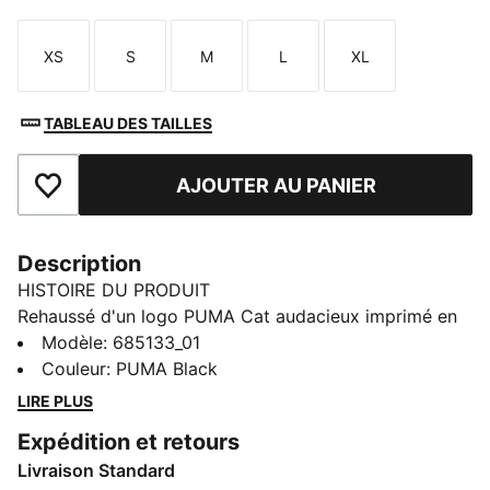
XS
S
M
L
XL
Taille
Taille
Taille
Taille
Taille
TABLEAU DES TAILLES
AJOUTER AU PANIER
Ajouter aux favoris
Description
HISTOIRE DU PRODUIT
Rehaussé d'un logo PUMA Cat audacieux imprimé en
caoutchouc, ce coupe-vent est l’allié infaillible de
Modèle
:
685133_01
toutes tes aventures. Poches inversées à liserés pour
Couleur
:
PUMA Black
tous tes essentiels, capuche cozy, poignets et ourlet
LIRE PLUS
élastiques : il est parfait pour cultiver un look
Expédition et retours
dynamique et stylé quelle que soit la météo.
Livraison Standard
CARACTÉRISTIQUES + AVANTAGES