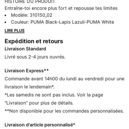
HISTOIRE DU PRODUIT
Entraîne-toi encore plus fort et repousse tes limites
avec la PWR NITRO™ SQD 2. La technologie NITRO™
Modèle
:
310150_02
SQD donne un maximum d’énergie, d’explosivité et de
Couleur
:
PUMA Black-Lapis Lazuli-PUMA White
soutien à chaque foulée. Avec le PUMAGRIP, la paire
LIRE PLUS
adhère parfaitement à n'importe quelle surface.
Expédition et retours
Réalise des performances de pointe et brise les
Livraison Standard
plateaux. Ces chaussures libèrent ta puissance.
CARACTÉRISTIQUES + AVANTAGES
Livré sous 2-4 jours ouvrés.
La tige des chaussures est composée d’au moins 20 %
de matériaux recyclés
Livraison Express**
PUMAGRIP : composé de caoutchouc de performance
Commande avant 14h00 du lundi au vendredi pour une
durable conçu pour une traction sur toutes les
livraison le lendemain*.
surfaces
*Les samedis ne sont pas inclus. Voir la page
NITRO™ SQD : la semelle intermédiaire innovante
"Livraison" pour plus de détails.
NITRO™ SQD à double densité combine le meilleur
**Non disponible pour les commandes personnalisées.
amorti et rebond de sa catégorie avec un soutien
omniprésent - idéal pour un premier pas rapide et un
Livraison d'article personnalisé*
décollage explosif