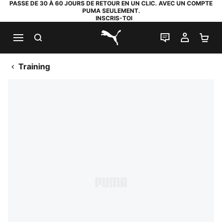
PASSE DE 30 À 60 JOURS DE RETOUR EN UN CLIC. AVEC UN COMPTE
PUMA SEULEMENT.
INSCRIS-TOI
RECHERCHE
LIVE CHAT
MON C
PA
PUMA.com
Training