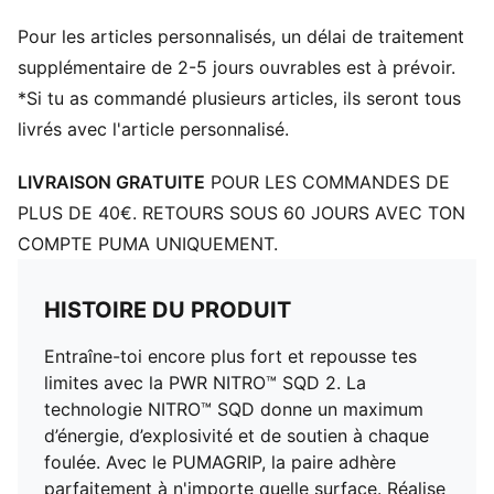
DÉTAILS
Pour les articles personnalisés, un délai de traitement
Coupe régulière
Tige en mesh technique
supplémentaire de 2-5 jours ouvrables est à prévoir.
Système de soutien spécifique du talon
*Si tu as commandé plusieurs articles, ils seront tous
Fermeture à lacets
livrés avec l'article personnalisé.
Détails brandés PUMA
LIVRAISON GRATUITE
POUR LES COMMANDES DE
PLUS DE 40€. RETOURS SOUS 60 JOURS AVEC TON
COMPTE PUMA UNIQUEMENT.
HISTOIRE DU PRODUIT
Entraîne-toi encore plus fort et repousse tes
limites avec la PWR NITRO™ SQD 2. La
technologie NITRO™ SQD donne un maximum
d’énergie, d’explosivité et de soutien à chaque
foulée. Avec le PUMAGRIP, la paire adhère
parfaitement à n'importe quelle surface. Réalise