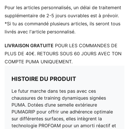
DÉTAILS
Pour les articles personnalisés, un délai de traitement
Largeur taille normale
Tige en textile
supplémentaire de 2-5 jours ouvrables est à prévoir.
Fermeture à lacets
*Si tu as commandé plusieurs articles, ils seront tous
Dénivelé talon-pointe : 6mm
livrés avec l'article personnalisé.
Recommandé pour : pronateurs neutres
Détails brandés PUMA
LIVRAISON GRATUITE
POUR LES COMMANDES DE
PLUS DE 40€. RETOURS SOUS 60 JOURS AVEC TON
COMPTE PUMA UNIQUEMENT.
HISTOIRE DU PRODUIT
Le futur marche dans tes pas avec ces
chaussures de training dynamiques signées
PUMA. Dotées d’une semelle extérieure
PUMAGRIP pour offrir une adhérence optimale
sur différentes surfaces, elles intègrent la
technologie PROFOAM pour un amorti réactif et