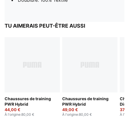
Doublure: 100% Textile
TU AIMERAIS PEUT-ÊTRE AUSSI
Chaussures de training
Chaussures de training
Chau
PWR Hybrid
PWR Hybrid
Disp
44,00 €
49,00 €
37,0
À l'origine
:
80,00 €
À l'origine
:
80,00 €
À l'or