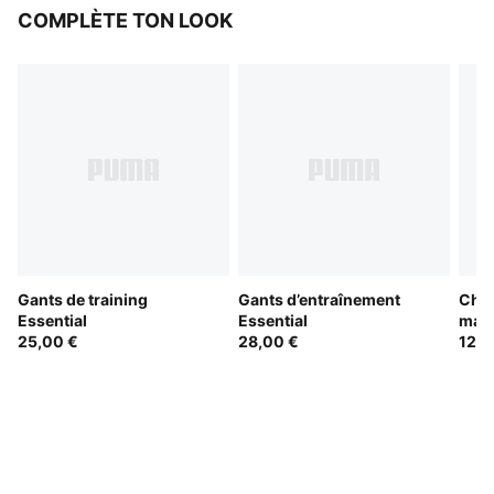
COMPLÈTE TON LOOK
Gants de training
Gants d’entraînement
Chau
Essential
Essential
mate
25,00 €
28,00 €
de 3
12,0