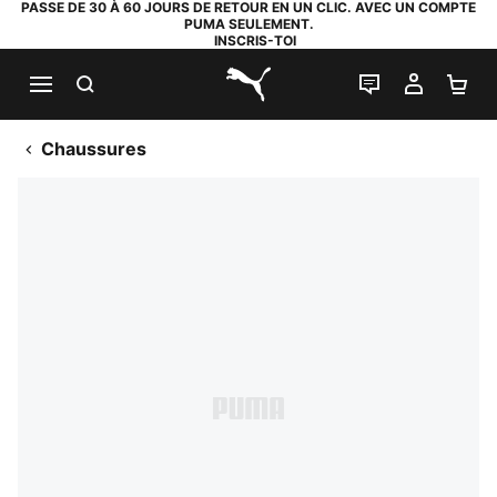
PASSE DE 30 À 60 JOURS DE RETOUR EN UN CLIC. AVEC UN COMPTE
PUMA SEULEMENT.
INSCRIS-TOI
RECHERCHE
LIVE CHAT
MON C
PA
PUMA.com
Chaussures