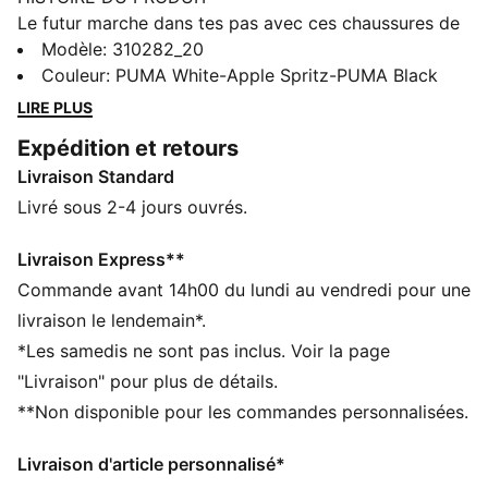
Le futur marche dans tes pas avec ces chaussures de
training dynamiques signées PUMA. Dotées d’une
Modèle
:
310282_20
semelle extérieure PUMAGRIP pour offrir une
Couleur
:
PUMA White-Apple Spritz-PUMA Black
adhérence optimale sur différentes surfaces, elles
LIRE PLUS
intègrent la technologie PROFOAM pour un amorti
Expédition et retours
réactif et un clip en TPU au talon pour plus de
Livraison Standard
maintien et de stabilité. Le renfort PWRTAPE ajoute de
la résistance, pour un maximum de puissance et de
Livré sous 2-4 jours ouvrés.
précision à chaque mouvement. A vos marques, prêts,
partez !
Livraison Express**
CARACTÉRISTIQUES + AVANTAGES
Commande avant 14h00 du lundi au vendredi pour une
La tige des chaussures est composée d’au moins 30 %
livraison le lendemain*.
de matériaux recyclés
*Les samedis ne sont pas inclus. Voir la page
PUMAGRIP : composé de caoutchouc de performance
"Livraison" pour plus de détails.
durable conçu pour une traction sur toutes les
**Non disponible pour les commandes personnalisées.
surfaces
PWRTAPE : Renforcement ciblé à la tige pour un
Livraison d'article personnalisé*
maximum de soutien et de résistance