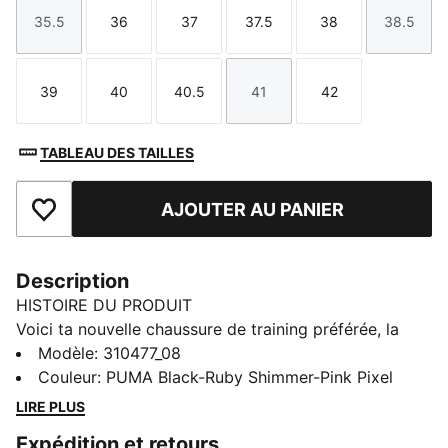
35.5
36
37
37.5
38
38.5
Taille
Taille
Taille
Taille
Taille
Taille
39
40
40.5
41
42
Taille
Taille
Taille
Taille
Taille
TABLEAU DES TAILLES
AJOUTER AU PANIER
Ajouter aux favoris
Description
HISTOIRE DU PRODUIT
Voici ta nouvelle chaussure de training préférée, la
PWR Hybrid TR. Ce nouveau modèle innovant intègre
Modèle
:
310477_08
la technologie PUMAGRIP pour une adhérence de
Couleur
:
PUMA Black-Ruby Shimmer-Pink Pixel
premier ordre et la mousse PROFOAM qui assure un
LIRE PLUS
confort inégalé pendant les longues sessions
Expédition et retours