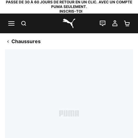
PASSE DE 30 À 60 JOURS DE RETOUR EN UN CLIC. AVEC UN COMPTE
PUMA SEULEMENT.
INSCRIS-TOI
RECHERCHE
LIVE CHAT
MON C
PA
PUMA.com
Chaussures