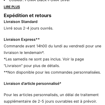
imperméable confortable et l’adhérence optimale de la
LIRE PLUS
semelle extérieure sont les atouts ultimes quand tu
Expédition et retours
t’élances sur les sentiers.
Livraison Standard
DÉTAILS
Conçu pour : le trail
Livré sous 2-4 jours ouvrés.
Largeur : régulière
Fermeture : Fermeture à lacets
Livraison Express**
Pronation : Neutre
Commande avant 14h00 du lundi au vendredi pour une
Amorti : maximum
livraison le lendemain*.
Nombre moyen de kilomètres : 800 km
*Les samedis ne sont pas inclus. Voir la page
Dénivelé talon-pointe : 6 mm
"Livraison" pour plus de détails.
Technologie NITROFOAM™ de mousse avec de l’azote
**Non disponible pour les commandes personnalisées.
injecté pour une réactivité et un amorti incroyables en
toute légèreté
Livraison d'article personnalisé*
Semelle extérieure spéciale trail en caoutchouc
PUMAGRIP ATR pour une meilleure adhérence sur la
Pour les articles personnalisés, un délai de traitement
glace, la boue et les surfaces instables
supplémentaire de 2-5 jours ouvrables est à prévoir.