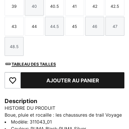
39
40
40.5
41
42
42.5
Taille
Taille
Taille
Taille
Taille
Taille
43
44
44.5
45
46
47
Taille
Taille
Taille
Taille
Taille
Taille
48.5
Taille
TABLEAU DES TAILLES
AJOUTER AU PANIER
Ajouter aux favoris
Description
HISTOIRE DU PRODUIT
Boue, pluie et rocaille : les chaussures de trail Voyage
NITRO™ 4 GTX t’aident à survoler tous les parcours.
Modèle
:
311043_01
L’amorti souple de la mousse NITRO™, le fini
Couleur
:
PUMA Black-PUMA Silver