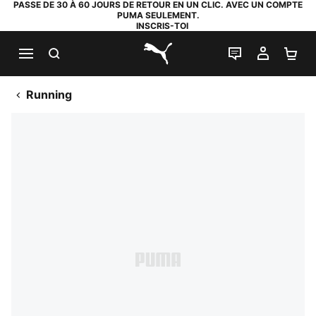
PASSE DE 30 À 60 JOURS DE RETOUR EN UN CLIC. AVEC UN COMPTE
PUMA SEULEMENT.
INSCRIS-TOI
RECHERCHE
LIVE CHAT
MON C
PA
PUMA.com
Running