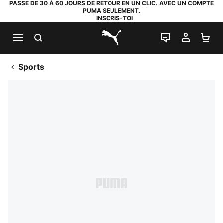
PASSE DE 30 À 60 JOURS DE RETOUR EN UN CLIC. AVEC UN COMPTE
PUMA SEULEMENT.
INSCRIS-TOI
RECHERCHE
LIVE CHAT
MON C
PA
PUMA.com
Sports