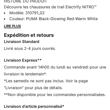
HISTOIRE DU PRODUIT
Découvre les chaussures de trail Electrify NITRO™
Trail, un modèle méticuleusement conçu pour
Modèle
:
310791_02
répondre aux besoins des runners sur tous les terrains.
Couleur
:
PUMA Black-Glowing Red-Warm White
Amorti en mousse NITROFOAM™ pour un retour
LIRE PLUS
d’énergie explosif, caoutchouc PUMAGRIP ATR pour
Expédition et retours
une adhérence parfaite sur différents types de
Livraison Standard
surfaces et tige en mesh technique pour la résistance :
les Electrify Trail sont tout simplement idéales.
Livré sous 2-4 jours ouvrés.
CARACTÉRISTIQUES + AVANTAGES
La tige des chaussures est composée d’au moins 30 %
Livraison Express**
de matériaux recyclés
Commande avant 14h00 du lundi au vendredi pour une
Mousse NITRO™ : notre technologie innovante de
livraison le lendemain*.
mousse infusée d'azote est légère et fournit une
*Les samedis ne sont pas inclus. Voir la page
énergie explosive foulée après foulée. La mousse
"Livraison" pour plus de détails.
PROFOAM assure stabilité et résistance.
**Non disponible pour les commandes personnalisées.
PUMAGRIP ATR : Caoutchouc haute performance
conçu pour l’adhérence sur la glace, la boue et les
Livraison d'article personnalisé*
surfaces instables