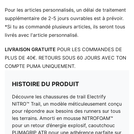
DÉTAILS
Pour les articles personnalisés, un délai de traitement
Tige en mesh technique
Poids de la chaussure : 285 g (EU 42)
supplémentaire de 2-5 jours ouvrables est à prévoir.
Talon à pointe : 8 mm
*Si tu as commandé plusieurs articles, ils seront tous
Recommandé pour : pronateurs neutres
livrés avec l'article personnalisé.
Détails brandés PUMA
LIVRAISON GRATUITE
POUR LES COMMANDES DE
PLUS DE 40€. RETOURS SOUS 60 JOURS AVEC TON
COMPTE PUMA UNIQUEMENT.
HISTOIRE DU PRODUIT
Découvre les chaussures de trail Electrify
NITRO™ Trail, un modèle méticuleusement conçu
pour répondre aux besoins des runners sur tous
les terrains. Amorti en mousse NITROFOAM™
pour un retour d’énergie explosif, caoutchouc
PUMAGRIP ATR pour une adhérence parfaite sur