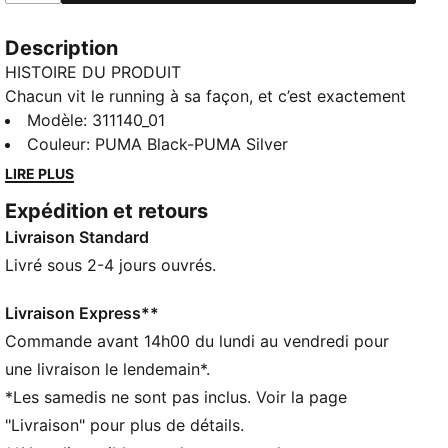
Description
HISTOIRE DU PRODUIT
Chacun vit le running à sa façon, et c’est exactement
comme ça que ça doit être. Que tu cherches à battre
Modèle
:
311140_01
ton record personnel ou que tu adores simplement
Couleur
:
PUMA Black-PUMA Silver
les sensations qu’offrent le running, la Velocity 4 est
LIRE PLUS
conçue pour épouser chacune de tes foulées. Pour
Expédition et retours
tous les runners, pour tous les runs, quelle que soit la
Livraison Standard
distance et le moment, ces chaussures donnent tout
pour t’aider à te surpasser. Notre Velocity la plus
Livré sous 2-4 jours ouvrés.
légère à ce jour est dotée d’une semelle intermédiaire
en mousse NITROFOAM™ sur toute la longueur. La
Livraison Express**
tige est conçue dans un nouveau mesh ultra-
Commande avant 14h00 du lundi au vendredi pour
respirant, et la semelle extérieure PUMAGRIP assure
une livraison le lendemain*.
une adhérence incomparable.
*Les samedis ne sont pas inclus. Voir la page
CARACTÉRISTIQUES + AVANTAGES
"Livraison" pour plus de détails.
RESPIRABILITÉ : matière en maille technique premium