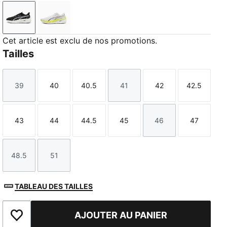
PUMA Black-PUMA Silver
PUMA White-Lux Lime
Cet article est exclu de nos promotions.
Tailles
39
40
40.5
41
42
42.5
Taille
Taille
Taille
Taille
Taille
Taille
43
44
44.5
45
46
47
Taille
Taille
Taille
Taille
Taille
Taille
48.5
51
Taille
Taille
TABLEAU DES TAILLES
AJOUTER AU PANIER
Ajouter aux favoris