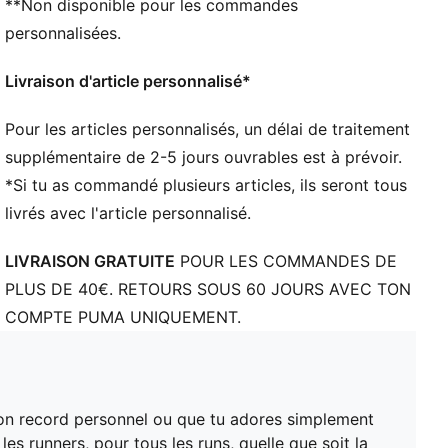
**Non disponible pour les commandes
avec des renforts pour une meilleure respirabilité et
une extensibilité confortable. Dotée de la technologie
personnalisées.
PWRTAPE qui assure une résistance et un maintien
incroyables
Livraison d'article personnalisé*
Mousse NITRO™ : une technologie révolutionnaire
avec une mousse infusée à l’azote, utilisant des
Pour les articles personnalisés, un délai de traitement
matériaux bruts de qualité supérieure pour un retour
supplémentaire de 2-5 jours ouvrables est à prévoir.
d’énergie maximal
*Si tu as commandé plusieurs articles, ils seront tous
PUMAGRIP : semelle extérieure en caoutchouc
livrés avec l'article personnalisé.
composite résistant pour une adhérence infaillible sur
plusieurs surfaces
LIVRAISON GRATUITE
POUR LES COMMANDES DE
La tige des chaussures est composée d’au moins
PLUS DE 40€. RETOURS SOUS 60 JOURS AVEC TON
30 % de matériaux recyclés
COMPTE PUMA UNIQUEMENT.
DÉTAILS
Coupe : Régulière
Bout : Arrondi
Fermeture : Fermeture à lacets
Talon : Talon plat
 ton record personnel ou que tu adores simplement
Dénivelé talon-pointe : 10mm
es runners, pour tous les runs, quelle que soit la