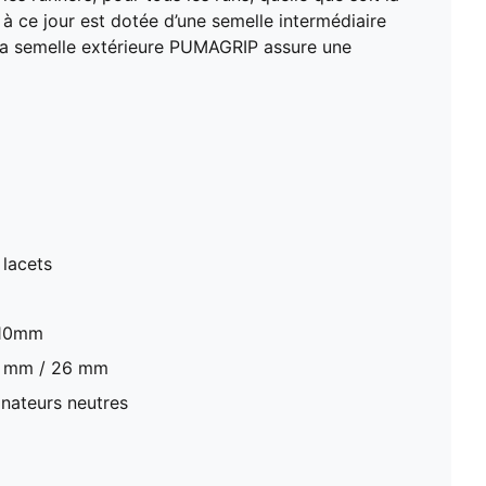
Hauteur de semelle : 36 mm / 26 mm
 à ce jour est dotée d’une semelle intermédiaire
Recommandé pour : pronateurs neutres
la semelle extérieure PUMAGRIP assure une
 lacets
: 10mm
36 mm / 26 mm
nateurs neutres