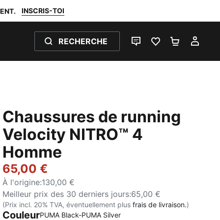
INSCRIS-TOI
ENT.
RECHERCHE
LIVE CHAT
FAVORIS 0
PANIER 0
MON
Chaussures de running
Velocity NITRO™ 4
Homme
65,00 €
À l'origine
:
130,00 €
Meilleur prix des 30 derniers jours
:
65,00 €
(Prix incl. 20% TVA, éventuellement plus
frais de livraison.
)
Couleur
PUMA Black-PUMA Silver