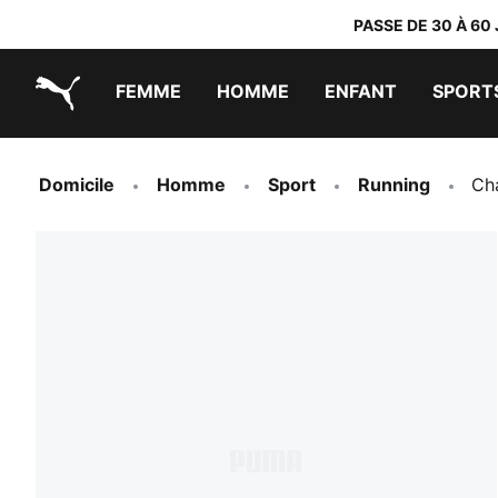
PASSE DE 30 À 60
FEMME
HOMME
ENFANT
SPORT
PUMA.com
PUMA x DORA THE EXPLORER
Chaussures faciles à enfiler
Vêtements à moins de 40 €
Domicile
Homme
Sport
Running
Ch