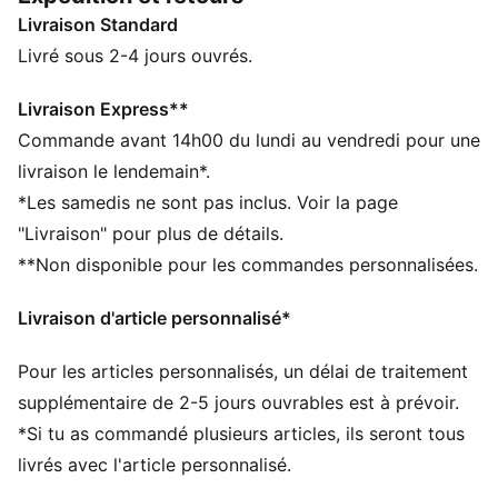
égales. C’est la paire parfaite pour ton style de vie
Livraison Standard
actif.
CARACTÉRISTIQUES + AVANTAGES
Livré sous 2-4 jours ouvrés.
La tige des chaussures est composée d’au moins 30 %
de matériaux recyclés
Livraison Express**
SOFTRIDE : mousse souple conçue pour un amorti et
Commande avant 14h00 du lundi au vendredi pour une
un confort supérieurs tout au long de la journée
livraison le lendemain*.
SOFTFOAM+ : semelle intérieure confortable conçue
*Les samedis ne sont pas inclus. Voir la page
pour offrir un amorti doux grâce à son talon ultra-
"Livraison" pour plus de détails.
épais
**Non disponible pour les commandes personnalisées.
DÉTAILS
Fermeture à lacets
Livraison d'article personnalisé*
Chaussure basse
Niveau de coussinage : moyen
Pour les articles personnalisés, un délai de traitement
Zones de traction en caoutchouc
Détails brandés PUMA
supplémentaire de 2-5 jours ouvrables est à prévoir.
*Si tu as commandé plusieurs articles, ils seront tous
livrés avec l'article personnalisé.