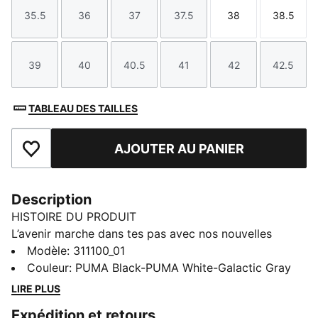
35.5
36
37
37.5
38
38.5
Taille
Taille
Taille
Taille
Taille
Taille
39
40
40.5
41
42
42.5
Taille
Taille
Taille
Taille
Taille
Taille
TABLEAU DES TAILLES
AJOUTER AU PANIER
Ajouter aux favoris
Description
HISTOIRE DU PRODUIT
L’avenir marche dans tes pas avec nos nouvelles
chaussures de running pour femmes. Amorti Softride
Modèle
:
311100_01
et zones d’adhérence en caoutchouc pour une
Couleur
:
PUMA Black-PUMA White-Galactic Gray
adhérence optimale : elles sont conçues pour les
LIRE PLUS
runneuses qui privilégient le style et le confort à parts
Expédition et retours