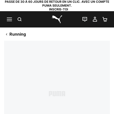
PASSE DE 30 À 60 JOURS DE RETOUR EN UN CLIC. AVEC UN COMPTE
PUMA SEULEMENT.
INSCRIS-TOI
RECHERCHE
LIVE CHAT
MON C
PA
PUMA.com
Running