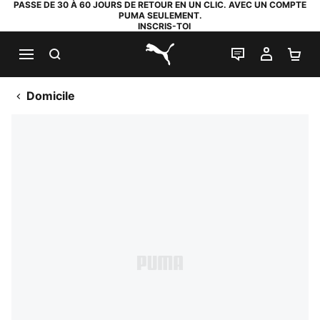
PASSE DE 30 À 60 JOURS DE RETOUR EN UN CLIC. AVEC UN COMPTE
PUMA SEULEMENT.
INSCRIS-TOI
RECHERCHE
LIVE CHAT
MON C
PA
PUMA.com
Domicile