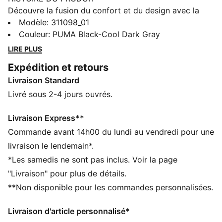
Découvre la fusion du confort et du design avec la
nouvelle édition des chaussures de running Softride
Modèle
:
311098_01
Enzo. Dotées d’une semelle Softride EVA pour un
Couleur
:
PUMA Black-Cool Dark Gray
confort optimal tout au long de la journée, d’une cage
LIRE PLUS
stylée en TPU et de zones en caoutchouc pour une
Expédition et retours
meilleure adhérence, ces chaussures révolutionnent
Livraison Standard
tes runs foulé après foulée.
CARACTÉRISTIQUES + AVANTAGES
Livré sous 2-4 jours ouvrés.
La tige des chaussures est composée d’au moins 30 %
de matériaux recyclés
Livraison Express**
SOFTRIDE : mousse souple conçue pour un amorti et
Commande avant 14h00 du lundi au vendredi pour une
un confort supérieurs tout au long de la journée
livraison le lendemain*.
DÉTAILS
*Les samedis ne sont pas inclus. Voir la page
Zones de traction en caoutchouc
"Livraison" pour plus de détails.
Niveau de coussinage : faible
**Non disponible pour les commandes personnalisées.
Semelle intérieure SoftFoam+
Cage en TPU finement moulée
Livraison d'article personnalisé*
Détails brandés PUMA