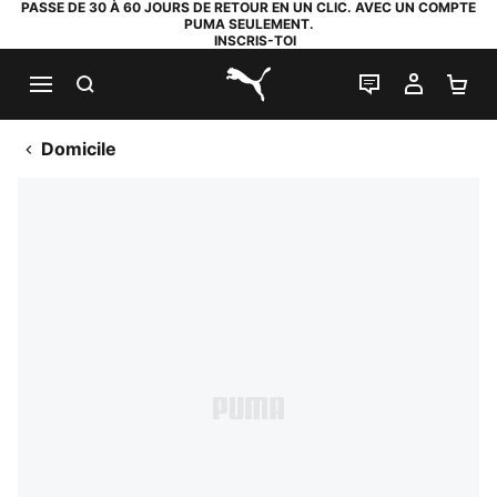
PASSE DE 30 À 60 JOURS DE RETOUR EN UN CLIC. AVEC UN COMPTE
PUMA SEULEMENT.
INSCRIS-TOI
RECHERCHE
LIVE CHAT
MON C
PA
PUMA.com
Domicile