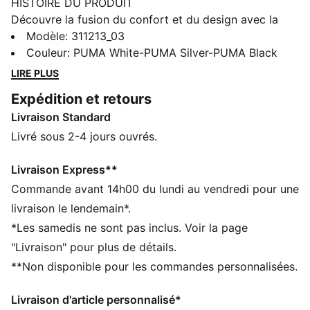
HISTOIRE DU PRODUIT
Découvre la fusion du confort et du design avec la
nouvelle édition des chaussures de running Softride
Modèle
:
311213_03
Enzo spécialement conçues pour les femmes. Dotées
Couleur
:
PUMA White-PUMA Silver-PUMA Black
d’une semelle Softride EVA pour un confort optimal
LIRE PLUS
tout au long de la journée, d’une cage stylée en TPU et
Expédition et retours
de zones en caoutchouc pour une meilleure
Livraison Standard
adhérence, ces chaussures pour femme révolutionnent
tes runs foulé après foulée.
Livré sous 2-4 jours ouvrés.
CARACTÉRISTIQUES + AVANTAGES
La tige des chaussures est composée d’au moins 30 %
Livraison Express**
de matériaux recyclés
Commande avant 14h00 du lundi au vendredi pour une
SOFTRIDE : mousse souple conçue pour un amorti et
livraison le lendemain*.
un confort supérieurs tout au long de la journée
*Les samedis ne sont pas inclus. Voir la page
SOFTFOAM+ : semelle intérieure confortable conçue
"Livraison" pour plus de détails.
pour offrir un amorti doux grâce à son talon ultra-
**Non disponible pour les commandes personnalisées.
épais
DÉTAILS
Livraison d'article personnalisé*
Fermeture à lacets