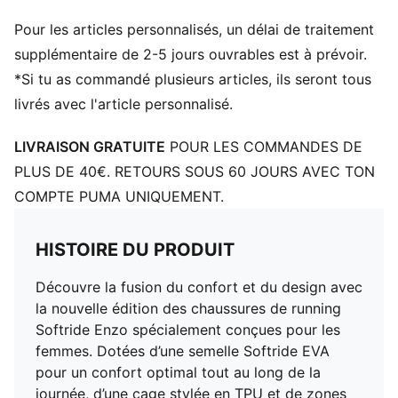
Chaussure basse
Pour les articles personnalisés, un délai de traitement
Niveau de coussinage : faible
Zones de traction en caoutchouc
supplémentaire de 2-5 jours ouvrables est à prévoir.
Détails brandés PUMA
*Si tu as commandé plusieurs articles, ils seront tous
livrés avec l'article personnalisé.
LIVRAISON GRATUITE
POUR LES COMMANDES DE
PLUS DE 40€. RETOURS SOUS 60 JOURS AVEC TON
COMPTE PUMA UNIQUEMENT.
HISTOIRE DU PRODUIT
Découvre la fusion du confort et du design avec
la nouvelle édition des chaussures de running
Softride Enzo spécialement conçues pour les
femmes. Dotées d’une semelle Softride EVA
pour un confort optimal tout au long de la
journée, d’une cage stylée en TPU et de zones