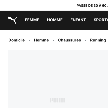
PASSE DE 30 À 60
FEMME
HOMME
ENFANT
SPORT
PUMA.com
PUMA x TRANSFORMERS
PUMA x DORA THE EXPLORER
Chaussures faciles à enfiler
Vêtements à moins de 40 €
Domicile
Homme
Chaussures
Running