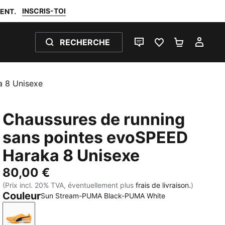
INSCRIS-TOI
ENT.
RECHERCHE
LIVE CHAT
FAVORIS 0
PANIER 0
MON
a 8 Unisexe
Chaussures de running
sans pointes evoSPEED
Haraka 8 Unisexe
80,00 €
(Prix incl. 20% TVA, éventuellement plus
frais de livraison.
)
Couleur
Sun Stream-PUMA Black-PUMA White
Sun Stream-PUMA Black-PUMA White