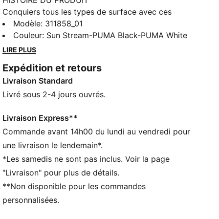
HISTOIRE DU PRODUIT
Conquiers tous les types de surface avec ces
chaussures de running dynamiques signées PUMA.
Modèle
:
311858_01
Mesh léger et respirant, semelle intermédiaire en EVA
Couleur
:
Sun Stream-PUMA Black-PUMA White
offrant un amorti confortable et crampons résistants
LIRE PLUS
à l'abrasion pour une adhérence ultime : elles ne
Expédition et retours
manquent pas d’atout ! La cage interne en suède
Livraison Standard
assure stabilité et soutien à chaque foulée. Dénivelé
positif ou négatif, plus rien ne t’effraie.
Livré sous 2-4 jours ouvrés.
CARACTÉRISTIQUES + AVANTAGES
CMEVA : EVA moulé par injection de PUMA offrant
Livraison Express**
plus de légèreté
Commande avant 14h00 du lundi au vendredi pour
DÉTAILS
une livraison le lendemain*.
Coupe large
*Les samedis ne sont pas inclus. Voir la page
Tige en textile
"Livraison" pour plus de détails.
Fermeture à lacets
**Non disponible pour les commandes
Recommandé pour : pronateurs neutres
Détails brandés PUMA
personnalisées.