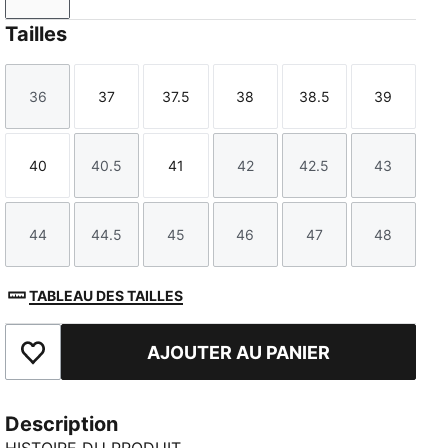
Tailles
36
37
37.5
38
38.5
39
Taille
Taille
Taille
Taille
Taille
Taille
40
40.5
41
42
42.5
43
Taille
Taille
Taille
Taille
Taille
Taille
44
44.5
45
46
47
48
Taille
Taille
Taille
Taille
Taille
Taille
TABLEAU DES TAILLES
AJOUTER AU PANIER
Ajouter aux favoris
Description