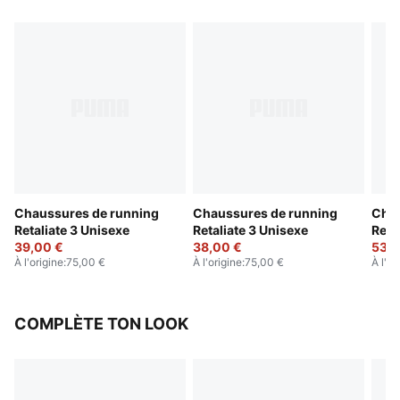
Chaussures de running
Chaussures de running
Chau
Retaliate 3 Unisexe
Retaliate 3 Unisexe
Reta
39,00 €
38,00 €
53,0
À l'origine
:
75,00 €
À l'origine
:
75,00 €
À l'or
COMPLÈTE TON LOOK