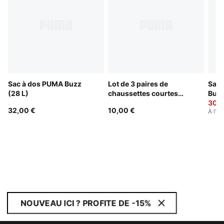
Sac à dos PUMA Buzz
Lot de 3 paires de
Sac 
(28 L)
chaussettes courtes
Buzz
unisexes PUMA
30,0
32,00 €
10,00 €
À l'or
NOUVEAU ICI ? PROFITE DE -15%