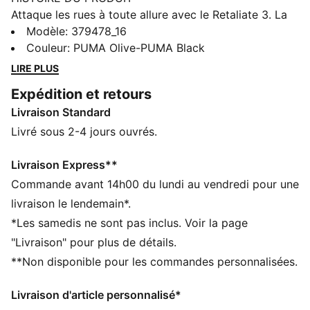
Attaque les rues à toute allure avec le Retaliate 3. La
tige intègre une structure moderne au niveau du col,
Modèle
:
379478_16
garantissant un chaussant ultra-confortable et un
Couleur
:
PUMA Olive-PUMA Black
enfilage bien plus facile. La semelle extérieure ciblée
LIRE PLUS
apporte de l'accroche sur les zones clés, tandis que
Expédition et retours
les détails en colourblock ajoutent une vraie touche de
Livraison Standard
peps à ton look.
CARACTÉRISTIQUES + AVANTAGES
Livré sous 2-4 jours ouvrés.
La tige des chaussures est composée d’au moins 20 %
de matériaux recyclés
Livraison Express**
SOFTFOAM+ : semelle intérieure confortable conçue
Commande avant 14h00 du lundi au vendredi pour une
pour offrir un amorti doux grâce à son talon ultra-
livraison le lendemain*.
épais
*Les samedis ne sont pas inclus. Voir la page
DÉTAILS
"Livraison" pour plus de détails.
Fermeture à lacets
**Non disponible pour les commandes personnalisées.
Dénivelé talon-pointe : 8 mm
Type de surface : Course sur route :
Livraison d'article personnalisé*
Recommandé pour : pronateurs neutres