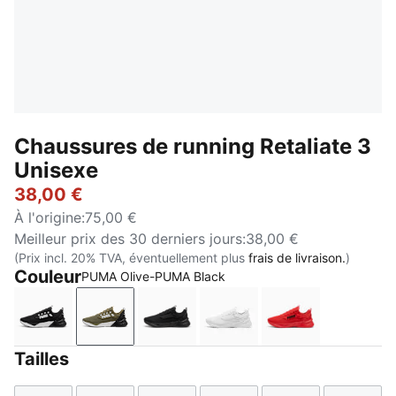
Chaussures de running Retaliate 3
Unisexe
38,00 €
À l'origine
:
75,00 €
Meilleur prix des 30 derniers jours
:
38,00 €
(Prix incl. 20% TVA, éventuellement plus
frais de livraison.
)
Couleur
PUMA Olive-PUMA Black
PUMA Black-PUMA White
PUMA Olive-PUMA Black
PUMA Black
PUMA White-Feather Gra
For All Time R
Tailles