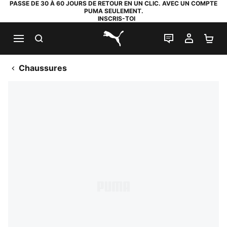
PASSE DE 30 À 60 JOURS DE RETOUR EN UN CLIC. AVEC UN COMPTE
PUMA SEULEMENT.
INSCRIS-TOI
RECHERCHE
LIVE CHAT
MON C
PA
PUMA.com
Chaussures