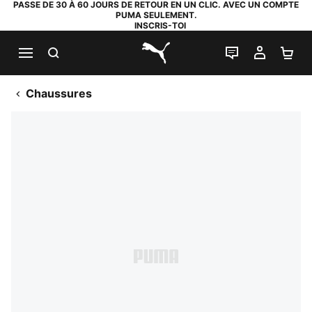
PASSE DE 30 À 60 JOURS DE RETOUR EN UN CLIC. AVEC UN COMPTE
PUMA SEULEMENT.
INSCRIS-TOI
RECHERCHE
LIVE CHAT
MON C
PA
PUMA.com
Chaussures