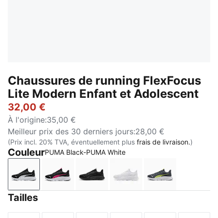
Chaussures de running FlexFocus
Lite Modern Enfant et Adolescent
32,00 €
À l'origine
:
35,00 €
Meilleur prix des 30 derniers jours
:
28,00 €
(Prix incl. 20% TVA, éventuellement plus
frais de livraison.
)
Couleur
PUMA Black-PUMA White
PUMA Black-PUMA White
PUMA Black-PUMA Pink-PUMA White
PUMA Black-Flat Dark Gray
PUMA White-Flat Light G
Strong Gray-P
Tailles