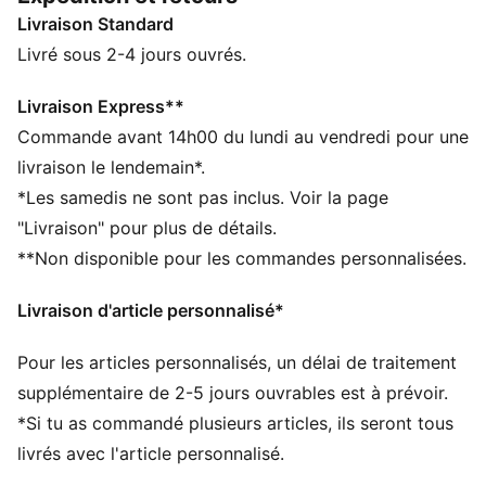
intègrent notre mousse PUMALite innovante, pour un
Livraison Standard
max de confort en toute légèreté. Et la semelle
extérieure avec zones en caoutchouc permet une
Livré sous 2-4 jours ouvrés.
résistance optimale.
CARACTÉRISTIQUES + AVANTAGES
Livraison Express**
La tige de ces chaussures est fabriquée à partir d’au
Commande avant 14h00 du lundi au vendredi pour une
moins 20 % de matériaux recyclés et la partie
livraison le lendemain*.
inférieure est fabriquée à partir d’au moins 10 % de
*Les samedis ne sont pas inclus. Voir la page
matériaux recyclés, pour un premier pas vers un avenir
"Livraison" pour plus de détails.
meilleur.
**Non disponible pour les commandes personnalisées.
DÉTAILS
Coupe large
Livraison d'article personnalisé*
Tige en textile
Fermeture à lacets
Pour les articles personnalisés, un délai de traitement
Semelle intermédiaire PUMALite
Semelle extérieure en EVA avec zones en caoutchouc
supplémentaire de 2-5 jours ouvrables est à prévoir.
pour plus de résistance
*Si tu as commandé plusieurs articles, ils seront tous
PUMA Enfant et Adolescent : recommandé pour les
livrés avec l'article personnalisé.
enfants âgés de 8 à 16 ans