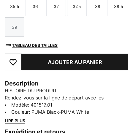
35.5
36
37
37.5
38
38.5
Taille
Taille
Taille
Taille
Taille
Taille
39
Taille
TABLEAU DES TAILLES
AJOUTER AU PANIER
Ajouter aux favoris
Description
HISTOIRE DU PRODUIT
Rendez-vous sur la ligne de départ avec les
chaussures de running FlexFocus. Avec leur design
Modèle
:
401517_01
moderne et polyvalent, leur confort léger et leur tige
Couleur
:
PUMA Black-PUMA White
en mesh respirant, elles sont parfaites pour les jeunes
LIRE PLUS
athlètes qui vivent à toute allure. Ces sneakers
Expédition et retours