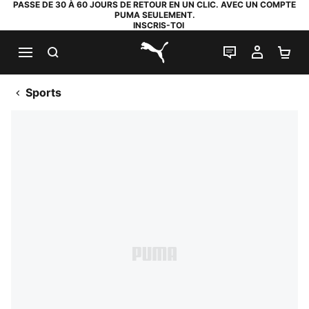
PASSE DE 30 À 60 JOURS DE RETOUR EN UN CLIC. AVEC UN COMPTE
PUMA SEULEMENT.
INSCRIS-TOI
RECHERCHE
LIVE CHAT
MON C
PA
PUMA.com
Sports