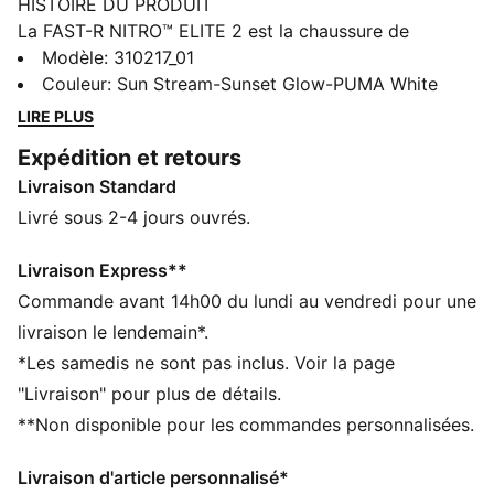
HISTOIRE DU PRODUIT
La FAST-R NITRO™ ELITE 2 est la chaussure de
compétition ultime de PUMA, dotée des technologies
Modèle
:
310217_01
améliorées NITROFOAM™ ELITE et PWRPLATE. Profite
Couleur
:
Sun Stream-Sunset Glow-PUMA White
d’une foulée plus dynamique et économise ton énergie
LIRE PLUS
grâce à sa hauteur et son design ultra modernes. La
Expédition et retours
tige ULTRAWEAVE assure un ajustement léger et
Livraison Standard
optimal, tandis que le support PWRTAPE te permet
d’être pleinement en contrôle pendant ta course. Sur
Livré sous 2-4 jours ouvrés.
de courtes distances comme lors de marathons, cette
chaussure t’offre une vitesse et un amorti imbattables
Livraison Express**
pour que tu puisses donner le meilleur de toi-même.
Commande avant 14h00 du lundi au vendredi pour une
CARACTÉRISTIQUES + AVANTAGES
livraison le lendemain*.
SEMELLE INTERMÉDIAIRE AMÉLIORÉE AVEC MOUSSE
*Les samedis ne sont pas inclus. Voir la page
NITRO™ ELITE : une technologie révolutionnaire de
"Livraison" pour plus de détails.
mousse infusée à l’azote, utilisant des matériaux de
**Non disponible pour les commandes personnalisées.
qualité supérieure pour délivrer une énergie explosive
maximale à chaque foulée
Livraison d'article personnalisé*
PLAQUE ALLONGÉE PWRPLATE : longue plaque en