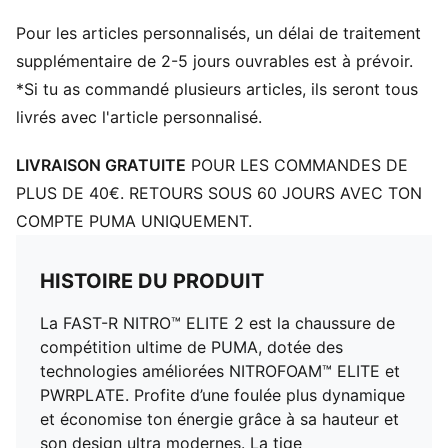
fibre de carbone conçue pour fournir une propulsion
Pour les articles personnalisés, un délai de traitement
maximale à chaque foulée, avec une extension au-delà
des orteils pour augmenter la propulsion et la
supplémentaire de 2-5 jours ouvrables est à prévoir.
longueur de la foulée
*Si tu as commandé plusieurs articles, ils seront tous
PUMAGRIP : semelle extérieure en caoutchouc
livrés avec l'article personnalisé.
résistant offrant une adhérence multi-surfaces
DÉTAILS
LIVRAISON GRATUITE
POUR LES COMMANDES DE
Coupe régulière
PLUS DE 40€. RETOURS SOUS 60 JOURS AVEC TON
Hauteur de semelle : 32 mm à 40 mm
COMPTE PUMA UNIQUEMENT.
Talon à pointe : 8 mm
Recommandé pour : les pronateurs neutres
Poids de la chaussure : 265 g (taille EU 42)
HISTOIRE DU PRODUIT
La FAST-R NITRO™ ELITE 2 est la chaussure de
compétition ultime de PUMA, dotée des
technologies améliorées NITROFOAM™ ELITE et
PWRPLATE. Profite d’une foulée plus dynamique
et économise ton énergie grâce à sa hauteur et
son design ultra modernes. La tige