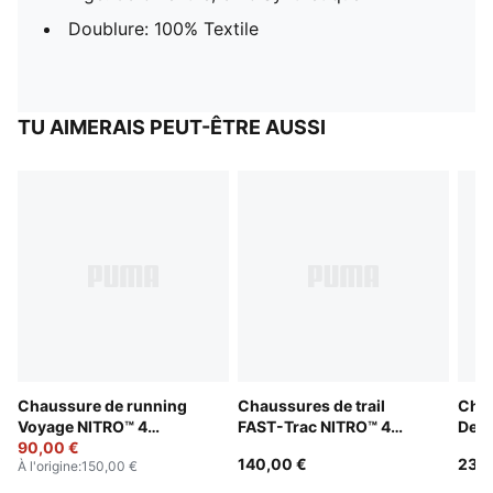
Doublure: 100% Textile
TU AIMERAIS PEUT-ÊTRE AUSSI
Chaussure de running
Chaussures de trail
Chau
Voyage NITRO™ 4
FAST-Trac NITRO™ 4
Devi
Homme
90,00 €
Homme
Hom
140,00 €
230
À l'origine
:
150,00 €