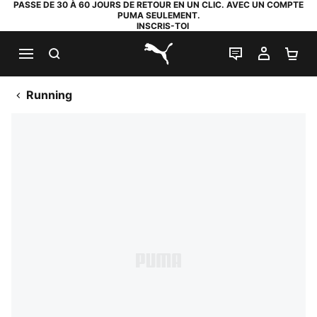
PASSE DE 30 À 60 JOURS DE RETOUR EN UN CLIC. AVEC UN COMPTE
PUMA SEULEMENT.
INSCRIS-TOI
RECHERCHE
LIVE CHAT
MON C
PA
PUMA.com
Running