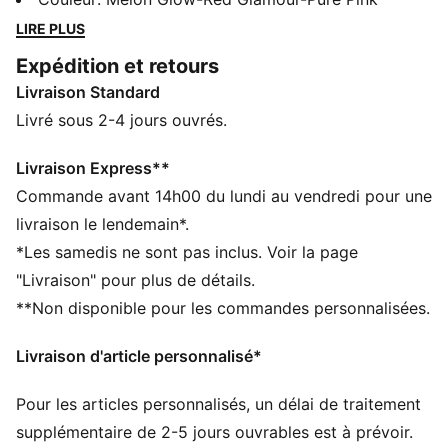
distances. L’amorti NITROFOAM™ ELITE est
LIRE PLUS
confortable, la plaque PWRPLATE assure des
Expédition et retours
accélérations explosives et le caoutchouc PUMAGRIP
Livraison Standard
ATR promet une adhérence infaillible. Découvre le
mélange ultime de performance et d’innovation avec
Livré sous 2-4 jours ouvrés.
les Deviate NITRO™ Elite Trail.
CARACTÉRISTIQUES + AVANTAGES
Livraison Express**
La tige des chaussures est composée d’au moins 20 %
Commande avant 14h00 du lundi au vendredi pour une
de matériaux recyclés
livraison le lendemain*.
Amorti NITROFOAM™ Elite : une technologie
*Les samedis ne sont pas inclus. Voir la page
révolutionnaire de mousse infusée à l’azote, utilisant
"Livraison" pour plus de détails.
des matériaux bruts de qualité supérieure pour un
**Non disponible pour les commandes personnalisées.
retour d’énergie maximal à chaque foulée
PUMAGRIP ATR : Caoutchouc haute performance
Livraison d'article personnalisé*
conçu pour l’adhérence sur la glace, la boue et les
surfaces instables
Pour les articles personnalisés, un délai de traitement
PWRPLATE : plaque en fibre de carbone conçue pour
stabiliser la semelle intermédiaire tout en maximisant
supplémentaire de 2-5 jours ouvrables est à prévoir.