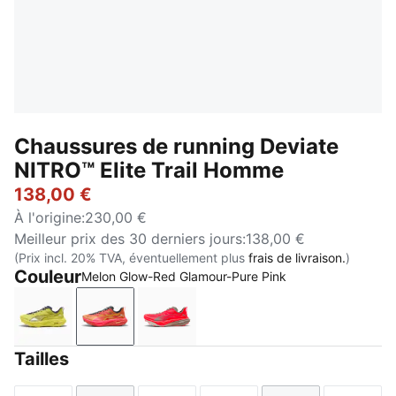
Chaussures de running Deviate
NITRO™ Elite Trail Homme
138,00 €
À l'origine
:
230,00 €
Meilleur prix des 30 derniers jours
:
138,00 €
(Prix incl. 20% TVA, éventuellement plus
frais de livraison.
)
Couleur
Melon Glow-Red Glamour-Pure Pink
Lux Lime-Deep Plum
Melon Glow-Red Glamour-Pure Pink
Ultra Red-Mouse Gray
Tailles