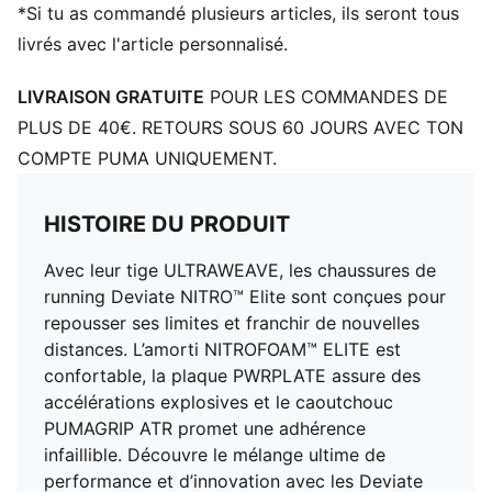
le transfert d’énergie
*Si tu as commandé plusieurs articles, ils seront tous
DÉTAILS
livrés avec l'article personnalisé.
Tige ULTRAWEAVE
Poids de la chaussure : 265 g (EU 42)
LIVRAISON GRATUITE
POUR LES COMMANDES DE
Dénivelé talon-pointe : 6 mm
PLUS DE 40€. RETOURS SOUS 60 JOURS AVEC TON
Recommandé pour : pronateurs neutres
COMPTE PUMA UNIQUEMENT.
Détails brandés PUMA
HISTOIRE DU PRODUIT
Avec leur tige ULTRAWEAVE, les chaussures de
running Deviate NITRO™ Elite sont conçues pour
repousser ses limites et franchir de nouvelles
distances. L’amorti NITROFOAM™ ELITE est
confortable, la plaque PWRPLATE assure des
accélérations explosives et le caoutchouc
PUMAGRIP ATR promet une adhérence
infaillible. Découvre le mélange ultime de
performance et d’innovation avec les Deviate