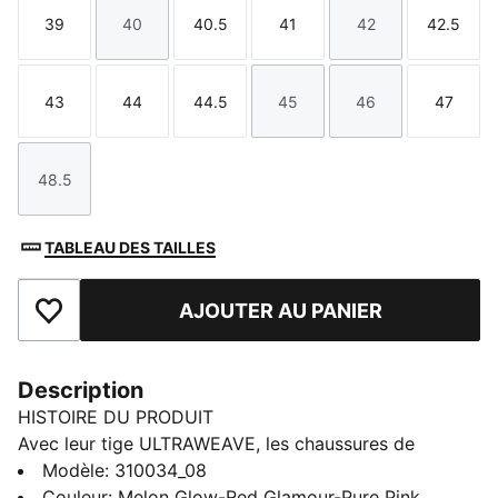
39
40
40.5
41
42
42.5
Taille
Taille
Taille
Taille
Taille
Taille
43
44
44.5
45
46
47
Taille
Taille
Taille
Taille
Taille
Taille
48.5
Taille
TABLEAU DES TAILLES
AJOUTER AU PANIER
Ajouter aux favoris
Description
HISTOIRE DU PRODUIT
Avec leur tige ULTRAWEAVE, les chaussures de
running Deviate NITRO™ Elite sont conçues pour
Modèle
:
310034_08
repousser ses limites et franchir de nouvelles
Couleur
:
Melon Glow-Red Glamour-Pure Pink