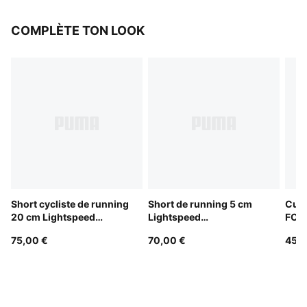
COMPLÈTE TON LOOK
Short cycliste de running
Short de running 5 cm
Cuis
20 cm Lightspeed
Lightspeed
FOU
Homme
ULTRAWEAVE Homme
75,00 €
70,00 €
45,0