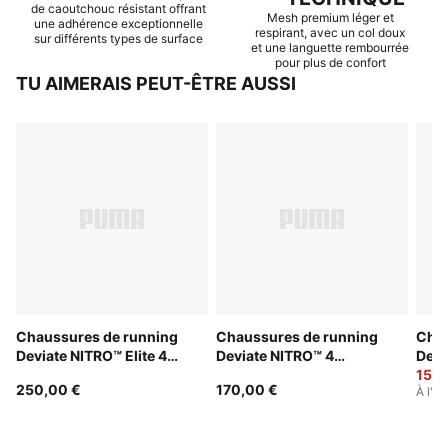
de caoutchouc résistant offrant
Mesh premium léger et
une adhérence exceptionnelle
respirant, avec un col doux
sur différents types de surface
et une languette rembourrée
pour plus de confort
TU AIMERAIS PEUT-ÊTRE AUSSI
Chaussures de running
Chaussures de running
Chau
Deviate NITRO™ Elite 4
Deviate NITRO™ 4
Devi
Femme
Homme
Eki
150,
250,00 €
170,00 €
À l'or