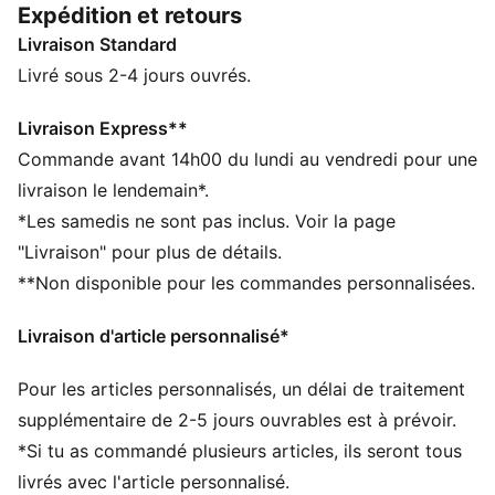
Expédition et retours
CARACTÉRISTIQUES + AVANTAGES
Livraison Standard
La tige des chaussures est composée d’au moins 20 %
de matériaux recyclés
Livré sous 2-4 jours ouvrés.
DÉTAILS
Conçu pour : Course sur route :
Livraison Express**
Largeur : régulière
Commande avant 14h00 du lundi au vendredi pour une
Fermeture : Fermeture à lacets
livraison le lendemain*.
Technologie NITROFOAM™ de mousse avec de l’azote
*Les samedis ne sont pas inclus. Voir la page
injecté pour une réactivité et un amorti incroyables en
"Livraison" pour plus de détails.
toute légèreté
**Non disponible pour les commandes personnalisées.
Bandes PWRTAPE offre un renfort stratégique sur la
tige
Livraison d'article personnalisé*
Amorti : maximum
Nombre moyen de kilomètres : 800 km
Pour les articles personnalisés, un délai de traitement
Dénivelé talon-pointe : 8 mm
Plaque en fibre de carbone PWRPLATE pour
supplémentaire de 2-5 jours ouvrables est à prévoir.
maximiser le transfert d’énergie et la propulsion
*Si tu as commandé plusieurs articles, ils seront tous
Semelle extérieure en caoutchouc PUMAGRIP haute
livrés avec l'article personnalisé.