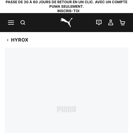
PASSE DE 30 À 60 JOURS DE RETOUR EN UN CLIC. AVEC UN COMPTE
PUMA SEULEMENT.
INSCRIS-TOI
RECHERCHE
LIVE CHAT
MON C
PA
PUMA.com
HYROX