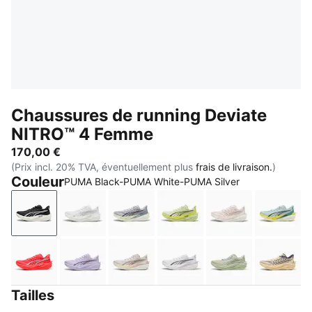
Chaussures de running Deviate
NITRO™ 4 Femme
170,00 €
(Prix incl. 20% TVA, éventuellement plus
frais de livraison.
)
Couleur
PUMA Black-PUMA White-PUMA Silver
PUMA Black-PUMA White-PUMA Silver
PUMA White-Feather Gray
Vibrant Silver-Apple Spritz
Apple Spritz-Lux Lime
Jasmine Flowe
Fresh 
Ultra Red-PUMA Silver
Light Lavender-Inky Depths
Alpine Snow-Misty Pink
PUMA White-Light Laven
Soft Grass-Cré
Butter
Tailles