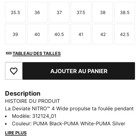
35.5
36
37
37.5
38
38.5
Taille
Taille
Taille
Taille
Taille
Taille
39
40
40.5
41
42
42.5
Taille
Taille
Taille
Taille
Taille
Taille
TABLEAU DES TAILLES
AJOUTER AU PANIER
Ajouter aux favoris
Description
HISTOIRE DU PRODUIT
La Deviate NITRO™ 4 Wide propulse ta foulée pendant
tes runs quotidiens. La mousse NiTRO™ offre un retour
Modèle
:
312124_01
d’énergie réactif, tandis que la tige en mesh respirant
Couleur
:
PUMA Black-PUMA White-PUMA Silver
et la plaque PWRPLATE assurent une propulsion fluide
LIRE PLUS
et un confort optimal à chaque foulée.