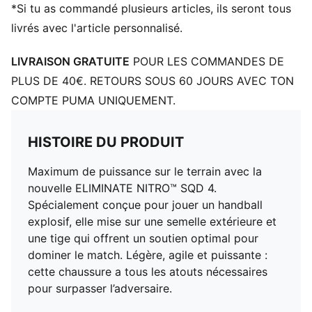
Fermeture : Fermeture à lacets
*Si tu as commandé plusieurs articles, ils seront tous
Grâce à la technologie OrthoLite® X35 Hybrid™, la
livrés avec l'article personnalisé.
semelle intérieure offre un rebond et un amorti
optimaux pour les sports à fort impact
LIVRAISON GRATUITE
POUR LES COMMANDES DE
Talon : Talon plat
PLUS DE 40€. RETOURS SOUS 60 JOURS AVEC TON
Doublure : textile
COMPTE PUMA UNIQUEMENT.
Surface : En salle
Semelle extérieure : Caoutchouc
HISTOIRE DU PRODUIT
Maximum de puissance sur le terrain avec la
nouvelle ELIMINATE NITRO™ SQD 4.
Spécialement conçue pour jouer un handball
explosif, elle mise sur une semelle extérieure et
une tige qui offrent un soutien optimal pour
dominer le match. Légère, agile et puissante :
cette chaussure a tous les atouts nécessaires
pour surpasser l’adversaire.