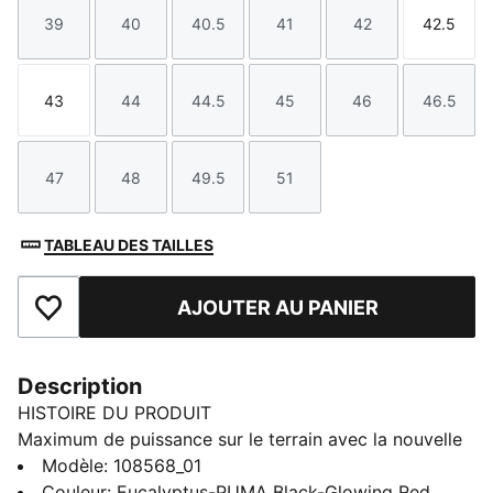
39
40
40.5
41
42
42.5
Taille
Taille
Taille
Taille
Taille
Taille
43
44
44.5
45
46
46.5
Taille
Taille
Taille
Taille
Taille
Taille
47
48
49.5
51
Taille
Taille
Taille
Taille
TABLEAU DES TAILLES
AJOUTER AU PANIER
Ajouter aux favoris
Description
HISTOIRE DU PRODUIT
Maximum de puissance sur le terrain avec la nouvelle
ELIMINATE NITRO™ SQD 4. Spécialement conçue pour
Modèle
:
108568_01
jouer un handball explosif, elle mise sur une semelle
Couleur
:
Eucalyptus-PUMA Black-Glowing Red