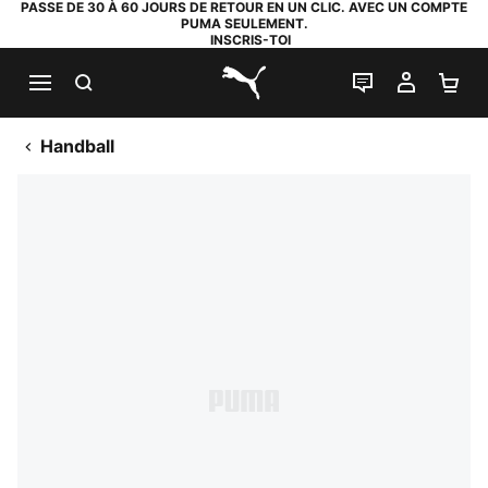
PASSE DE 30 À 60 JOURS DE RETOUR EN UN CLIC. AVEC UN COMPTE
PUMA SEULEMENT.
INSCRIS-TOI
RECHERCHE
LIVE CHAT
MON C
PA
PUMA.com
Handball