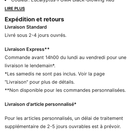
extérieure et une tige qui offrent un soutien optimal
LIRE PLUS
pour dominer le match. Légère, agile et puissante :
Expédition et retours
cette chaussure a tous les atouts nécessaires pour
Livraison Standard
surpasser l’adversaire.
CARACTÉRISTIQUES + AVANTAGES
Livré sous 2-4 jours ouvrés.
MAINTIEN : la technologie PWRCAGE est conçue pour
optimiser la stabilité
Livraison Express**
FIT : construction FUZIONFIT pour un ajustement
Commande avant 14h00 du lundi au vendredi pour une
confortable et un maintien parfait
livraison le lendemain*.
PUISSANCE : technologie NITRO™ SQD à deux
*Les samedis ne sont pas inclus. Voir la page
composants combinant amorti et réactivité à l'avant-
"Livraison" pour plus de détails.
pied et stabilité latérale ciblée pour les mouvements
**Non disponible pour les commandes personnalisées.
multidirectionnels
La tige des chaussures est composée d’au moins 30 %
Livraison d'article personnalisé*
de matériaux recyclés
DÉTAILS
Pour les articles personnalisés, un délai de traitement
Largeur : Régulière
Bout : Arrondi
supplémentaire de 2-5 jours ouvrables est à prévoir.