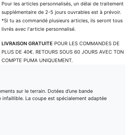
de style
Pour les articles personnalisés, un délai de traitement
Première de propreté moulée avec soutien de la
supplémentaire de 2-5 jours ouvrables est à prévoir.
voûte plantaire intégré
*Si tu as commandé plusieurs articles, ils seront tous
Semelle extérieure en caoutchouc PUMAGRIP haute
livrés avec l'article personnalisé.
performance pour une adhérence parfaite sur tous
types de surfaces
LIVRAISON GRATUITE
POUR LES COMMANDES DE
Cage intégrée au milieu du pied pour une stabilité et
PLUS DE 40€. RETOURS SOUS 60 JOURS AVEC TON
une réactivité multi-directionnelle absolues
COMPTE PUMA UNIQUEMENT.
La coupe W+ est spécialement conçue pour répondre
aux exigences anatomiques des athlètes féminines
ments sur le terrain. Dotées d’une bande
infaillible. La coupe est spécialement adaptée