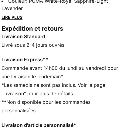
mouvements sur le terrain. Dotées d’une bande
Couleur
:
PUMA White-Royal Sapphire-Light
PWRTAPE pour renforcer la tige, elles présentent une
Lavender
semelle extérieure PUMAGRIP qui t’offre une
LIRE PLUS
adhérence infaillible. La coupe est spécialement
Expédition et retours
adaptée aux athlètes féminines.
Livraison Standard
CARACTÉRISTIQUES + AVANTAGES
PROFOAM LITE : mousse EVA extrêmement légère
Livré sous 2-4 jours ouvrés.
pour un amorti optimal à l’atterrissage et une
propulsion optimale sur les sauts
Livraison Express**
La tige des chaussures est composée d’au moins
Commande avant 14h00 du lundi au vendredi pour
20 % de matériaux recyclés
une livraison le lendemain*.
DÉTAILS
*Les samedis ne sont pas inclus. Voir la page
Conçu pour : Sports indoor
"Livraison" pour plus de détails.
Largeur : régulière
**Non disponible pour les commandes
Fermeture : Fermeture à lacets
Bandes PWRTAPE offre un renfort stratégique sur la
personnalisées.
tige
Empiècement au niveau des orteils pour un meilleur
Livraison d'article personnalisé*
maintien de l’avant-pied avec différentes possibilités