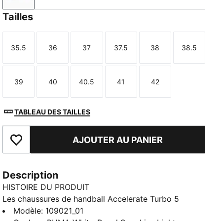
Tailles
35.5
36
37
37.5
38
38.5
Taille
Taille
Taille
Taille
Taille
Taille
39
40
40.5
41
42
Taille
Taille
Taille
Taille
Taille
TABLEAU DES TAILLES
AJOUTER AU PANIER
Ajouter aux favoris
Description
HISTOIRE DU PRODUIT
Les chaussures de handball Accelerate Turbo 5
apportent une précision chirurgicale à chacun des tes
Modèle
:
109021_01