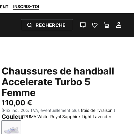
INSCRIS-TOI
ENT.
RECHERCHE
LIVE CHAT
FAVORIS 0
PANIER 0
MON
Chaussures de handball
Accelerate Turbo 5
Femme
110,00 €
(Prix incl. 20% TVA, éventuellement plus
frais de livraison.
)
Couleur
PUMA White-Royal Sapphire-Light Lavender
PUMA White-Royal Sapphire-Light Lavender