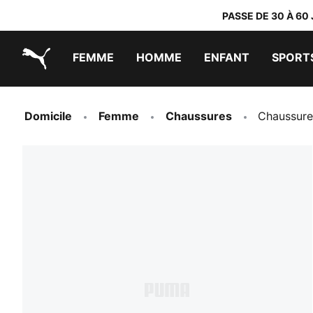
PASSE DE 30 À 60
FEMME
HOMME
ENFANT
SPORT
PUMA.com
PUMA x TRANSFORMERS
PUMA x DORA THE EXPLORER
Chaussures faciles à enfiler
Vêtements à moins de 40 €
Domicile
Femme
Chaussures
Chaussure