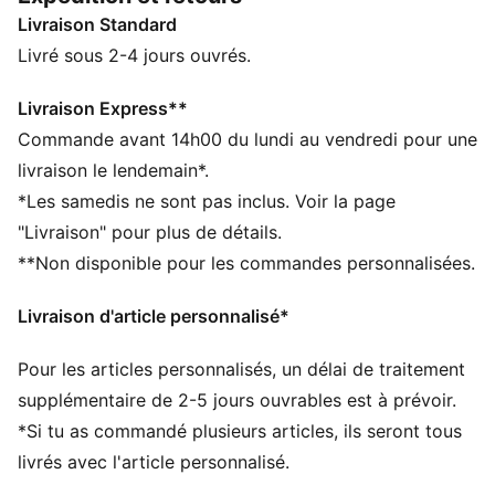
chaque swing. Le système PWRSADDLE enveloppe
Livraison Standard
ton pied, pour une sensation de maintien parfaitement
ajustée qui te permet de pivoter à pleine puissance
Livré sous 2-4 jours ouvrés.
pour des coups dignes d’un birdie.
CARACTÉRISTIQUES + AVANTAGES
Livraison Express**
IGNITEFOAM : une mousse PU révolutionnaire qui offre
Commande avant 14h00 du lundi au vendredi pour une
un retour d’énergie optimal et un confort absolu
livraison le lendemain*.
DÉTAILS
*Les samedis ne sont pas inclus. Voir la page
Largeur : Régulière
"Livraison" pour plus de détails.
Bout : Arrondi
**Non disponible pour les commandes personnalisées.
Fermeture : Fermeture à lacets
Tige imperméable 1 an
Livraison d'article personnalisé*
Talon : Talon plat
Pour les articles personnalisés, un délai de traitement
supplémentaire de 2-5 jours ouvrables est à prévoir.
*Si tu as commandé plusieurs articles, ils seront tous
livrés avec l'article personnalisé.