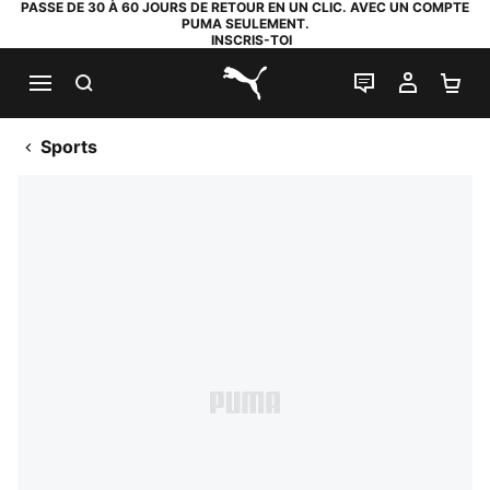
PASSE DE 30 À 60 JOURS DE RETOUR EN UN CLIC. AVEC UN COMPTE
PUMA SEULEMENT.
INSCRIS-TOI
RECHERCHE
LIVE CHAT
MON C
PA
PUMA.com
Sports