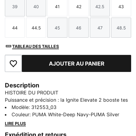
39
40
41
42
42.5
43
Taille
Taille
Taille
Taille
Taille
Taille
44
44.5
45
46
47
48.5
Taille
Taille
Taille
Taille
Taille
Taille
TABLEAU DES TAILLES
AJOUTER AU PANIER
Ajouter aux favoris
Description
HISTOIRE DU PRODUIT
Puissance et précision : la Ignite Elevate 2 booste tes
performances sur le parcours. Offrant un maintien
Modèle
:
312553_03
renforcé, la semelle intermédiaire intègre la
Couleur
:
PUMA White-Deep Navy-PUMA Silver
technologie FLOATPLATE, qui aide à stabiliser le milieu
LIRE PLUS
du pied tout en augmentant la rigidité en torsion à
Expédition et retours