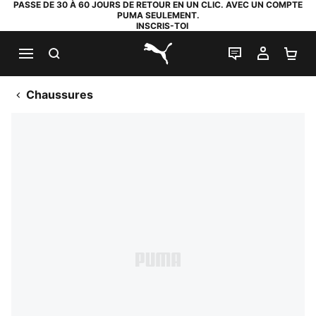
PASSE DE 30 À 60 JOURS DE RETOUR EN UN CLIC. AVEC UN COMPTE
PUMA SEULEMENT.
INSCRIS-TOI
RECHERCHE
LIVE CHAT
MON C
PA
PUMA.com
Chaussures