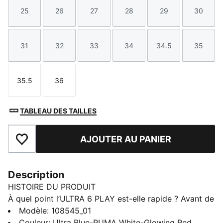
25
26
27
28
29
30
Taille
Taille
Taille
Taille
Taille
Taille
31
32
33
34
34.5
35
Taille
Taille
Taille
Taille
Taille
Taille
35.5
36
Taille
Taille
TABLEAU DES TAILLES
AJOUTER AU PANIER
Ajouter aux favoris
Description
HISTOIRE DU PRODUIT
À quel point l’ULTRA 6 PLAY est-elle rapide ? Avant de
l’essayer, on te conseille d’attacher ta ceinture.
Modèle
:
108545_01
Conçues pour la vitesse, ces chaussures de foot
Couleur
:
Ultra Blue-PUMA White-Glowing Red