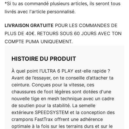
Semelle extérieure en caoutchouc au design
*Si tu as commandé plusieurs articles, ils seront tous
polyvalent pour permettre aux jeunes athlètes de
livrés avec l'article personnalisé.
passer d'une surface de jeu à l'autre sans
compromettre l'adhérence
LIVRAISON GRATUITE
POUR LES COMMANDES DE
Surface : pour terrain dur et surface artificielle (Firm
PLUS DE 40€. RETOURS SOUS 60 JOURS AVEC TON
Ground/Artificial Ground)
COMPTE PUMA UNIQUEMENT.
PUMA Enfant : recommandé pour les enfants de
4 à 8 ans
HISTOIRE DU PRODUIT
À quel point l’ULTRA 6 PLAY est-elle rapide ?
Avant de l’essayer, on te conseille d’attacher ta
ceinture. Conçues pour la vitesse, ces
chaussures de foot légères sont dotées d'une
nouvelle tige en mesh technique avec un cadre
de soutien pour la stabilité. La semelle
extérieure SPEEDSYSTEM et la conception des
crampons FastTrax offrent une adhérence
optimale à la fois sur les terrains durs et sur le