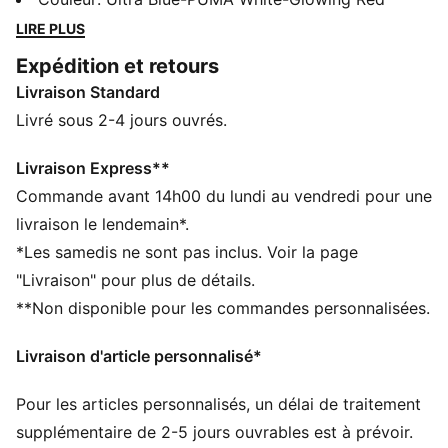
légères sont dotées d'une nouvelle tige en mesh
LIRE PLUS
technique avec un cadre de soutien pour la stabilité.
Expédition et retours
La semelle extérieure SPEEDSYSTEM et la conception
Livraison Standard
des crampons FastTrax offrent une adhérence
optimale à la fois sur les terrains durs et sur le gazon
Livré sous 2-4 jours ouvrés.
synthétique. Quel que soit ton terrain de jeu favori,
passe la sixième et survole la défense adverse à toute
Livraison Express**
allure.
Commande avant 14h00 du lundi au vendredi pour une
CARACTÉRISTIQUES + AVANTAGES
livraison le lendemain*.
La tige des chaussures est composée d’au moins 30 %
*Les samedis ne sont pas inclus. Voir la page
de matériaux recyclés
"Livraison" pour plus de détails.
DÉTAILS
**Non disponible pour les commandes personnalisées.
Largeur : Régulière
Bout : Arrondi
Livraison d'article personnalisé*
Avec une nouvelle bande velcro au milieu du pied, ces
chaussures sont faciles à enfiler et offrent un excellent
Pour les articles personnalisés, un délai de traitement
maintien une fois ajustées
Talon : Talon plat
supplémentaire de 2-5 jours ouvrables est à prévoir.