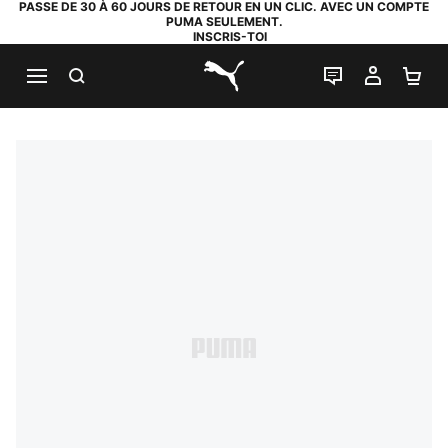
PASSE DE 30 À 60 JOURS DE RETOUR EN UN CLIC. AVEC UN COMPTE
PUMA SEULEMENT.
INSCRIS-TOI
RECHERCHE
LIVE CHAT
MON C
PA
PUMA.com