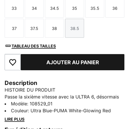
33
34
34.5
35
35.5
36
Taille
Taille
Taille
Taille
Taille
Taille
37
37.5
38
38.5
Taille
Taille
Taille
Taille
TABLEAU DES TAILLES
AJOUTER AU PANIER
Ajouter aux favoris
Description
HISTOIRE DU PRODUIT
Passe la sixième vitesse avec la ULTRA 6, désormais
dotée d'une nouvelle tige en mesh. Le renfort léger
Modèle
:
108529_01
stabilise le pied lors des changements de direction
Couleur
:
Ultra Blue-PUMA White-Glowing Red
rapides, et la semelle extérieure en caoutchouc à
LIRE PLUS
profil bas s’associe à la semelle intermédiaire en EVA