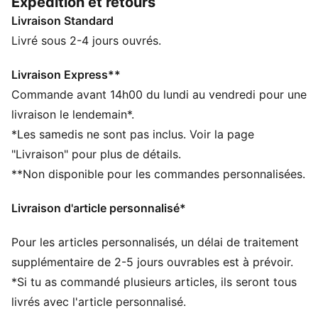
Expédition et retours
pour une foulée optimale sur les surfaces naturelles
Livraison Standard
dures et le gazon synthétique (2G). Pas de superflu.
ULTRA sous toutes les coutures.
Livré sous 2-4 jours ouvrés.
CARACTÉRISTIQUES + AVANTAGES
La tige des chaussures est composée d’au moins 30 %
Livraison Express**
de matériaux recyclés
Commande avant 14h00 du lundi au vendredi pour une
DÉTAILS
livraison le lendemain*.
Largeur : Régulière
*Les samedis ne sont pas inclus. Voir la page
Semelle extérieure en caoutchouc à crampons et
"Livraison" pour plus de détails.
semelle intermédiaire en EVA
**Non disponible pour les commandes personnalisées.
Fermeture : Sans lacets
le renfort léger stabilise le pied à l’intérieur de la
Livraison d'article personnalisé*
chaussure pour te permettre des changements de
direction rapides
Pour les articles personnalisés, un délai de traitement
Talon : Talon plat
Tige en maille légère
supplémentaire de 2-5 jours ouvrables est à prévoir.
GripControl skin pour un contrôle parfait du ballon
*Si tu as commandé plusieurs articles, ils seront tous
Surface : Gazon
livrés avec l'article personnalisé.
Détails brandés PUMA