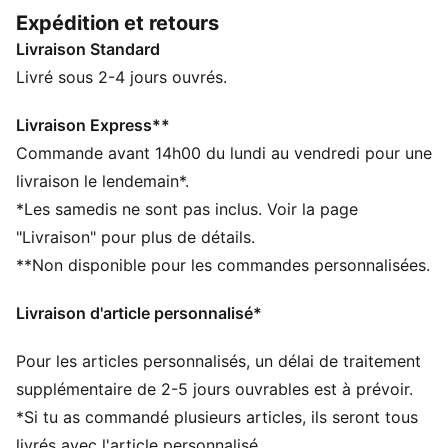
caoutchouc, elles promettent une agilité et un
Expédition et retours
maintien incomparables. Cette paire est idéale sur les
Livraison Standard
terrains fermes et synthétiques. Avec PUMA, chaque
pas compte.
Livré sous 2-4 jours ouvrés.
CARACTÉRISTIQUES + AVANTAGES
Tige fabriquée avec au moins 20 % de matériaux
Livraison Express**
recyclés
Commande avant 14h00 du lundi au vendredi pour une
FIT : la tige légère en synthétique avec une languette
livraison le lendemain*.
classique s'adapte à différentes formes de pieds
*Les samedis ne sont pas inclus. Voir la page
DÉTAILS
"Livraison" pour plus de détails.
Chaussures idéales pour les athlètes qui veulent
**Non disponible pour les commandes personnalisées.
exprimer leur créativité sur le terrain
Semelle extérieure multi-crampons en caoutchouc à
Livraison d'article personnalisé*
profil bas et semelle intermédiaire en EVA, le combo
parfait pour les terrains naturels fermes et
Pour les articles personnalisés, un délai de traitement
synthétiques
Tige légère en synthétique avec languette classique
supplémentaire de 2-5 jours ouvrables est à prévoir.
pour un confort qui s'adapte
*Si tu as commandé plusieurs articles, ils seront tous
Coupe régulière à large
livrés avec l'article personnalisé.