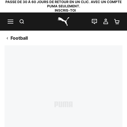
PASSE DE 30 À 60 JOURS DE RETOUR EN UN CLIC. AVEC UN COMPTE
PUMA SEULEMENT.
INSCRIS-TOI
RECHERCHE
LIVE CHAT
MON C
PA
PUMA.com
Football