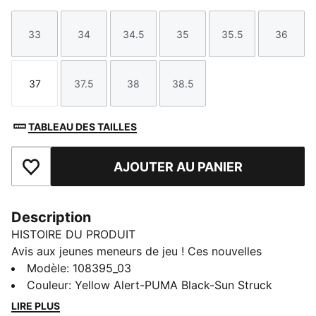
33
34
34.5
35
35.5
36
Taille
Taille
Taille
Taille
Taille
Taille
37
37.5
38
38.5
Taille
Taille
Taille
Taille
TABLEAU DES TAILLES
AJOUTER AU PANIER
Ajouter aux favoris
Description
HISTOIRE DU PRODUIT
Avis aux jeunes meneurs de jeu ! Ces nouvelles
chaussures de football invitent à exprimer sa
Modèle
:
108395_03
créativité. Dotés d'une tige légère en synthétique et
Couleur
:
Yellow Alert-PUMA Black-Sun Struck
d'une semelle extérieure multi-crampons en
LIRE PLUS