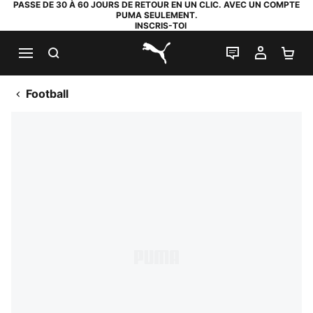
PASSE DE 30 À 60 JOURS DE RETOUR EN UN CLIC. AVEC UN COMPTE
PUMA SEULEMENT.
INSCRIS-TOI
RECHERCHE
LIVE CHAT
MON C
PA
PUMA.com
Football