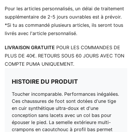
profil bas pour une adhérence exceptionnelle sur
Pour les articles personnalisés, un délai de traitement
terrains fermes et synthétiques
TT : Semelle extérieure Turf Training (entraînement sur
supplémentaire de 2-5 jours ouvrables est à prévoir.
gazon)
*Si tu as commandé plusieurs articles, ils seront tous
Détails brandés PUMA
livrés avec l'article personnalisé.
LIVRAISON GRATUITE
POUR LES COMMANDES DE
PLUS DE 40€. RETOURS SOUS 60 JOURS AVEC TON
COMPTE PUMA UNIQUEMENT.
HISTOIRE DU PRODUIT
Toucher incomparable. Performances inégalées.
Ces chaussures de foot sont dotées d'une tige
en cuir synthétique ultra-doux et d'une
conception sans lacets avec un col bas pour
épouser le pied. La semelle extérieure multi-
crampons en caoutchouc à profil bas permet