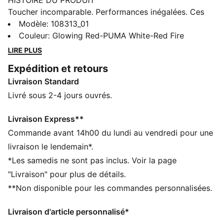
HISTOIRE DU PRODUIT
Toucher incomparable. Performances inégalées. Ces
chaussures de foot sont dotées d'une tige en cuir
Modèle
:
108313_01
synthétique ultra-doux et d'une conception sans
Couleur
:
Glowing Red-PUMA White-Red Fire
lacets avec un col bas pour épouser le pied. La
LIRE PLUS
semelle extérieure multi-crampons en caoutchouc à
Expédition et retours
profil bas permet une utilisation sur les terrains fermes
Livraison Standard
et synthétiques. Découvre la puissance de la KING
avec PUMA.
Livré sous 2-4 jours ouvrés.
CARACTÉRISTIQUES + AVANTAGES
La tige des chaussures est composée d’au moins 30 %
Livraison Express**
de matériaux recyclés
Commande avant 14h00 du lundi au vendredi pour une
DÉTAILS
livraison le lendemain*.
Coupe large
*Les samedis ne sont pas inclus. Voir la page
Conception basse à enfiler pour un ajustement
"Livraison" pour plus de détails.
confortable et sûr
**Non disponible pour les commandes personnalisées.
Fermeture à lacets
Tige en cuir synthétique durable et ultra-doux
Livraison d'article personnalisé*
Semelle extérieure multi-crampons en caoutchouc à