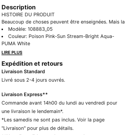
Description
HISTOIRE DU PRODUIT
Beaucoup de choses peuvent être enseignées. Mais la
créativité ? C'est inné. Montre tes talents de meneur
Modèle
:
108883_05
de jeu avec la FUTURE 9 ULTIMATE. L’empeigne
Couleur
:
Poison Pink-Sun Stream-Bright Aqua-
repensée FUZIONFIT bouge avec toi comme une
PUMA White
seconde peau, te maintenant en place tout en te
LIRE PLUS
laissant libre de créer. Sur le dessus, des zones de
Expédition et retours
grip 3D combinées au GripControl Pro t’offrent plus
Livraison Standard
de maîtrise du ballon pour que chaque touche
compte, que tu dribbles des défenseurs, que tu
Livré sous 2-4 jours ouvrés.
glisses une passe ou que tu vises le but. Équipée de
la semelle FLEXGILITY pour une agilité à 360°, cette
Livraison Express**
chaussure bouge, s’adapte et joue différemment pour
Commande avant 14h00 du lundi au vendredi pour
les joueurs qui font la différence. À toi de créer.
une livraison le lendemain*.
CARACTÉRISTIQUES + AVANTAGES
*Les samedis ne sont pas inclus. Voir la page
La tige de cette chaussure est composée d’au moins
"Livraison" pour plus de détails.
20 % de matériaux recyclés