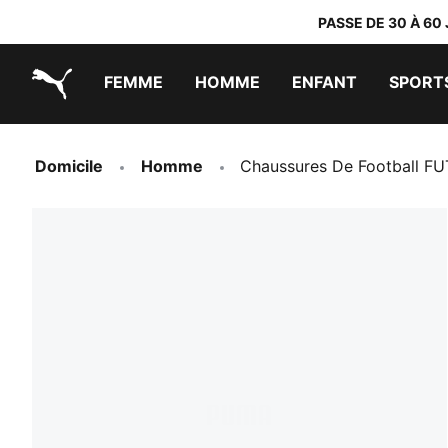
PASSE DE 30 À 60
FEMME
HOMME
ENFANT
SPORT
PUMA.com
PUMA x TRANSFORMERS
PUMA x DORA THE EXPLORER
Chaussures faciles à enfiler
Vêtements à moins de 40 €
Domicile
Homme
Chaussures De Football F