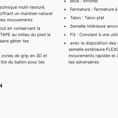
Bout : Arrondi
echnique multi-texturé,
Fermeture : Fermeture à
ffrant un maintien naturel
Talon : Talon plat
s tes mouvements
Semelle intérieure amov
tout en conservant la
RTAPE au milieu du pied le
FG : Convient à une util
 sans gêner tes
avec la disposition des
semelle extérieure FLEX
 zones de grip en 3D et
mouvements rapides et a
trôle du ballon pour tes
tes adversaires
N