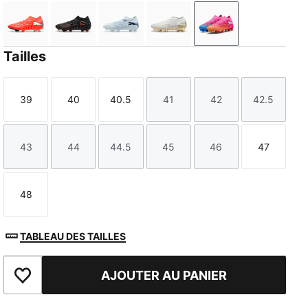
Glowing Red-PUMA White-PUMA Black-PUMA Silver
PUMA Black-Glowing Red-Strong Gray
Icy Blue-Blue Jewel
PUMA White-Metallic Gol
Poison Pink-Sun 
Tailles
39
40
40.5
41
42
42.5
Taille
Taille
Taille
Taille
Taille
Taille
43
44
44.5
45
46
47
Taille
Taille
Taille
Taille
Taille
Taille
48
Taille
TABLEAU DES TAILLES
AJOUTER AU PANIER
Ajouter aux favoris