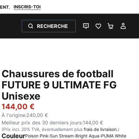
INSCRIS-TOI
ENT.
RECHERCHE
LIVE CHAT
FAVORIS 0
PANIER 0
MON
Chaussures de football
FUTURE 9 ULTIMATE FG
Unisexe
144,00 €
À l'origine
:
240,00 €
Meilleur prix des 30 derniers jours
:
144,00 €
(Prix incl. 20% TVA, éventuellement plus
frais de livraison.
)
Couleur
Poison Pink-Sun Stream-Bright Aqua-PUMA White