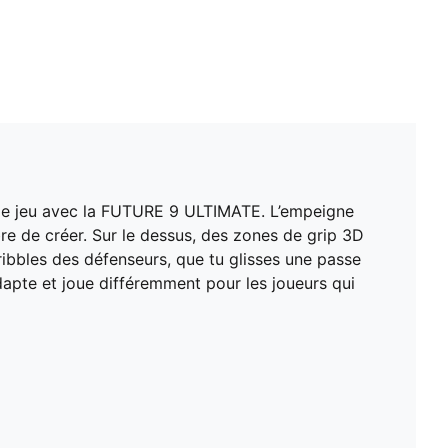
Semelle intérieure amovible légère avec technologie
Nano Grip
FG : Convient à une utilisation sur des surfaces
naturelles fermes
avec la disposition des crampons et sa composition à
double densité, la semelle extérieure FLEXGILITY est
conçue pour permettre des mouvements rapides et
agiles à 360 degrés bien nécessaires pour semer tes
adversaires
r de jeu avec la FUTURE 9 ULTIMATE. L’empeigne
e de créer. Sur le dessus, des zones de grip 3D
ibbles des défenseurs, que tu glisses une passe
dapte et joue différemment pour les joueurs qui