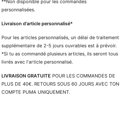
**Non disponible pour les commandes
FIT : la doublure douce, combinée à un tricot
technique multi-texturé, s’adapte à ton pied comme
personnalisées.
une seconde peau, offrant un maintien naturel et
confortable, sans jamais te restreindre dans tes
Livraison d'article personnalisé*
mouvements
FIT : les Fuzionpods 3D amortissent le ballon tout en
Pour les articles personnalisés, un délai de traitement
conservant la liberté et la fluidité de tes mouvements.
supplémentaire de 2-5 jours ouvrables est à prévoir.
le PWRTAPE au milieu du pied le maintient bien en
*Si tu as commandé plusieurs articles, ils seront tous
place, ajoutant de la stabilité sans gêner tes
livrés avec l'article personnalisé.
mouvements
SKILL : La couche de mesh repensée, avec des zones
LIVRAISON GRATUITE
POUR LES COMMANDES DE
de grip en 3D et finition GripControl Pro, t’offre un
PLUS DE 40€. RETOURS SOUS 60 JOURS AVEC TON
meilleur contrôle du ballon pour tes passes, dribbles
COMPTE PUMA UNIQUEMENT.
et frappes
DÉTAILS
Coupe régulière à large
Bout : Arrondi
Fermeture : Fermeture à lacets
Talon : Talon plat