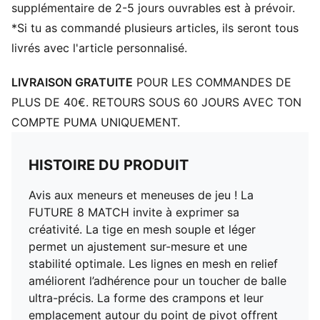
Talon : Talon plat
supplémentaire de 2-5 jours ouvrables est à prévoir.
Doublure : textile
*Si tu as commandé plusieurs articles, ils seront tous
bande de soutien sur le milieu du pied pour un
livrés avec l'article personnalisé.
maintien parfaitement ajusté et une stabilité infaillible
Surface : pour terrain dur et surface artificielle (Firm
LIVRAISON GRATUITE
POUR LES COMMANDES DE
Ground/Artificial Ground)
PLUS DE 40€. RETOURS SOUS 60 JOURS AVEC TON
crampons innovants, avec un nouveau placement et
COMPTE PUMA UNIQUEMENT.
une orientation inédite, pour des rotations rapides et
une agilité à 360 degrés sur les terrains fermes et
synthétiques
HISTOIRE DU PRODUIT
PUMA Enfant et Adolescent : recommandé pour les
Avis aux meneurs et meneuses de jeu ! La
enfants âgés de 8 à 16 ans
FUTURE 8 MATCH invite à exprimer sa
créativité. La tige en mesh souple et léger
permet un ajustement sur-mesure et une
stabilité optimale. Les lignes en mesh en relief
améliorent l’adhérence pour un toucher de balle
ultra-précis. La forme des crampons et leur
emplacement autour du point de pivot offrent