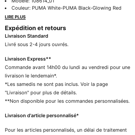
MATCH invite à exprimer sa créativité. La tige en
Modèle
:
108614_01
mesh souple et léger permet un ajustement sur-
Couleur
:
PUMA White-PUMA Black-Glowing Red
mesure et une stabilité optimale. Les lignes en mesh
LIRE PLUS
en relief améliorent l’adhérence pour un toucher de
Expédition et retours
balle ultra-précis. La forme des crampons et leur
Livraison Standard
emplacement autour du point de pivot offrent une
agilité et une liberté de mouvement à 360 degrés,
Livré sous 2-4 jours ouvrés.
pour semer la défense avec facilité.
CARACTÉRISTIQUES + AVANTAGES
Livraison Express**
La tige des chaussures est composée d’au moins 30 %
Commande avant 14h00 du lundi au vendredi pour une
de matériaux recyclés
livraison le lendemain*.
DÉTAILS
*Les samedis ne sont pas inclus. Voir la page
Largeur : Régulière
"Livraison" pour plus de détails.
lignes en mesh en relief pour une meilleure adhérence
**Non disponible pour les commandes personnalisées.
et un meilleur contrôle du ballon
Fermeture : Fermeture à lacets
Livraison d'article personnalisé*
tige en mesh doux et léger avec un col extensible en
maille et une silhouette mi-haute pour un ajustement,
Pour les articles personnalisés, un délai de traitement
un confort et un maintien parfaits