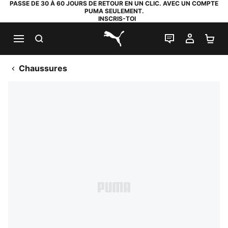
PASSE DE 30 À 60 JOURS DE RETOUR EN UN CLIC. AVEC UN COMPTE
PUMA SEULEMENT.
INSCRIS-TOI
RECHERCHE
LIVE CHAT
MON C
PA
PUMA.com
Chaussures