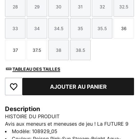
28
29
30
31
32
32.5
Taille
Taille
Taille
Taille
Taille
Taille
33
34
34.5
35
35.5
36
Taille
Taille
Taille
Taille
Taille
Taille
37
37.5
38
38.5
Taille
Taille
Taille
Taille
TABLEAU DES TAILLES
AJOUTER AU PANIER
Ajouter aux favoris
Description
HISTOIRE DU PRODUIT
Avis aux meneurs et meneuses de jeu ! La FUTURE 9
PLAY vous invite à exprimer toute votre créativité.
Modèle
:
108929_05
L’empeigne légère avec une languette tricotée offre
Couleur
:
Poison Pink-Sun Stream-Bright Aqua-