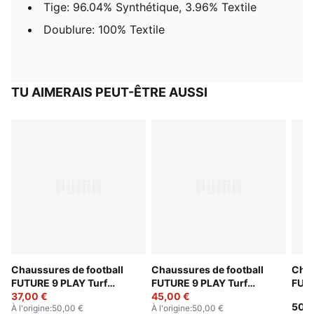
Tige: 96.04% Synthétique, 3.96% Textile
Doublure: 100% Textile
TU AIMERAIS PEUT-ÊTRE AUSSI
Chaussures de football
Chaussures de football
Chau
FUTURE 9 PLAY Turf
FUTURE 9 PLAY Turf
FUTU
Enfant et Adolescent
37,00 €
Enfant et Adolescent
45,00 €
Adol
50,0
À l'origine
:
50,00 €
À l'origine
:
50,00 €