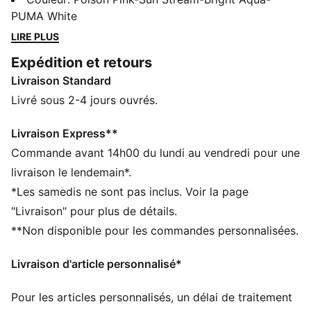
confort, maintien et durabilité, tandis que les zones
PUMA White
embossées ciblées améliorent le grip sur le ballon. Elle
LIRE PLUS
est équipée d’une semelle extérieure basse à multiples
Expédition et retours
crampons, adaptée aux surfaces naturelles dures et au
Livraison Standard
gazon artificiel (2G), pour te permettre de déjouer les
défenseurs en toute fluidité.
Livré sous 2-4 jours ouvrés.
CARACTÉRISTIQUES + AVANTAGES
La tige de cette chaussure est composée d’au moins
Livraison Express**
30 % de matériaux recyclés
Commande avant 14h00 du lundi au vendredi pour une
FIT : empeigne légère avec languette tricotée à enfiler
livraison le lendemain*.
pour le confort, le maintien et la résistance
*Les samedis ne sont pas inclus. Voir la page
SKILL : zones en relief, ciblées sur l’empeigne pour un
"Livraison" pour plus de détails.
meilleur contrôle du ballon, que tu dribbles les
**Non disponible pour les commandes personnalisées.
défenseurs, passes avec précision ou vises le but.
AGILITÉ : semelle extérieure basse à multiples
Livraison d'article personnalisé*
crampons idéal pour les terrains artificiels (2G)
DÉTAILS
Pour les articles personnalisés, un délai de traitement
Coupe régulière à large