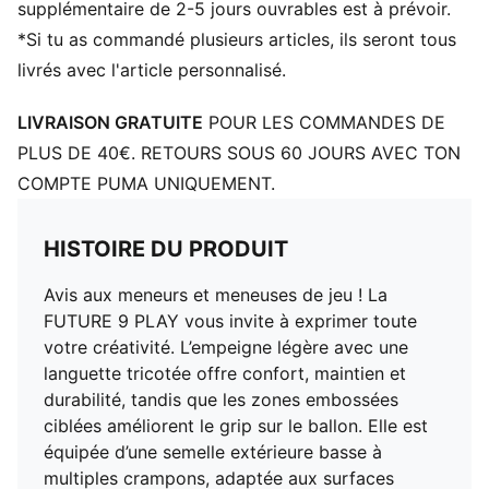
Bout : Arrondi
supplémentaire de 2-5 jours ouvrables est à prévoir.
Fermeture : Fermeture à lacets
*Si tu as commandé plusieurs articles, ils seront tous
Talon : Talon plat
livrés avec l'article personnalisé.
PUMA Enfant et Adolescent : recommandé pour les
enfants âgés de 8 à 16 ans
LIVRAISON GRATUITE
POUR LES COMMANDES DE
PLUS DE 40€. RETOURS SOUS 60 JOURS AVEC TON
COMPTE PUMA UNIQUEMENT.
HISTOIRE DU PRODUIT
Avis aux meneurs et meneuses de jeu ! La
FUTURE 9 PLAY vous invite à exprimer toute
votre créativité. L’empeigne légère avec une
languette tricotée offre confort, maintien et
durabilité, tandis que les zones embossées
ciblées améliorent le grip sur le ballon. Elle est
équipée d’une semelle extérieure basse à
multiples crampons, adaptée aux surfaces