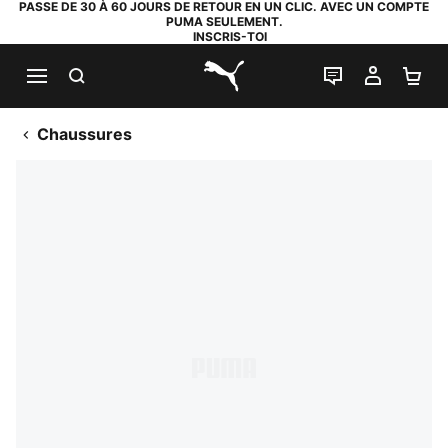
PASSE DE 30 À 60 JOURS DE RETOUR EN UN CLIC. AVEC UN COMPTE
PUMA SEULEMENT.
INSCRIS-TOI
RECHERCHE
LIVE CHAT
MON C
PA
PUMA.com
Chaussures