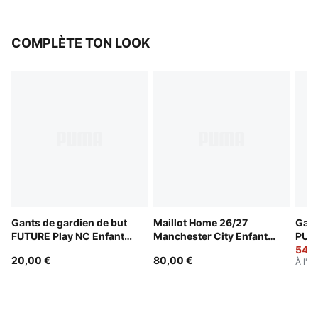
COMPLÈTE TON LOOK
Gants de gardien de but
Maillot Home 26/27
Gant
FUTURE Play NC Enfant
Manchester City Enfant
PUMA
et Adolescent
et Adolescent
Enfa
54,0
20,00 €
80,00 €
À l'or