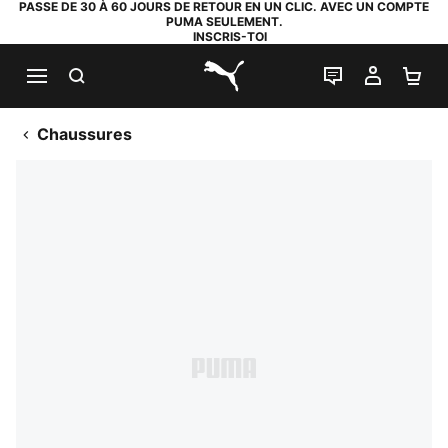
PASSE DE 30 À 60 JOURS DE RETOUR EN UN CLIC. AVEC UN COMPTE
PUMA SEULEMENT.
INSCRIS-TOI
RECHERCHE
LIVE CHAT
MON C
PA
PUMA.com
Chaussures