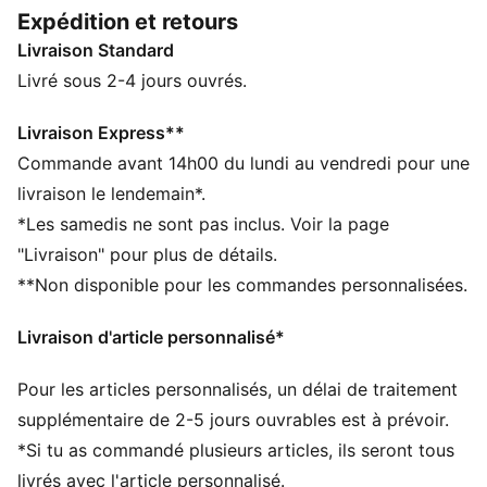
mi-haute. Les zones en relief ciblées sur l’empeigne
Expédition et retours
améliorent le grip sur le ballon. La semelle extérieure
Livraison Standard
basse à multiples crampons et la semelle intermédiaire
amortie sont adaptées aux surfaces naturelles dures
Livré sous 2-4 jours ouvrés.
et au gazon artificiel (2G), pour te permettre de
déjouer les défenseurs en toute fluidité.
Livraison Express**
CARACTÉRISTIQUES + AVANTAGES
Commande avant 14h00 du lundi au vendredi pour une
La tige de cette chaussure est composée d’au moins
livraison le lendemain*.
30 % de matériaux recyclés
*Les samedis ne sont pas inclus. Voir la page
FIT : empeigne en mesh doux et léger, combinée à un
"Livraison" pour plus de détails.
col tricoté extensible et une construction mi-haute,
**Non disponible pour les commandes personnalisées.
pour un maintien flexible, sûr et confortable
FIT : bande de soutien sur le milieu du pied pour un
Livraison d'article personnalisé*
maintien parfaitement ajusté et une stabilité infaillible
SKILL : zones en relief, ciblées sur l’empeigne pour un
Pour les articles personnalisés, un délai de traitement
meilleur contrôle du ballon, que tu dribbles les
défenseurs, passes avec précision ou vises le but.
supplémentaire de 2-5 jours ouvrables est à prévoir.
DÉTAILS
*Si tu as commandé plusieurs articles, ils seront tous
Coupe régulière à large
livrés avec l'article personnalisé.