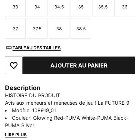
33
34
34.5
35
35.5
36
Taille
Taille
Taille
Taille
Taille
Taille
37
37.5
38
38.5
Taille
Taille
Taille
Taille
TABLEAU DES TAILLES
AJOUTER AU PANIER
Ajouter aux favoris
Description
HISTOIRE DU PRODUIT
Avis aux meneurs et meneuses de jeu ! La FUTURE 9
MATCH vous invite à exprimer toute votre créativité.
Modèle
:
108919_01
L’empeigne t’offre un maintien flexible, sûr et
Couleur
:
Glowing Red-PUMA White-PUMA Black-
confortable grâce à sa matière de base douce et
PUMA Silver
légère, son col tricoté extensible et sa construction
LIRE PLUS