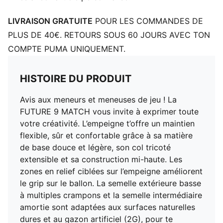
Bout : Arrondi
Fermeture : Fermeture à lacets
LIVRAISON GRATUITE
POUR LES COMMANDES DE
Talon : Talon plat
PLUS DE 40€. RETOURS SOUS 60 JOURS AVEC TON
Semelle basse à multiples crampons et semelle
COMPTE PUMA UNIQUEMENT.
intermédiaire amortie idéal pour les terrains artificiels
(2G)
PUMA Enfant et Adolescent : recommandé pour les
HISTOIRE DU PRODUIT
enfants âgés de 8 à 16 ans
Avis aux meneurs et meneuses de jeu ! La
FUTURE 9 MATCH vous invite à exprimer toute
votre créativité. L’empeigne t’offre un maintien
flexible, sûr et confortable grâce à sa matière
de base douce et légère, son col tricoté
extensible et sa construction mi-haute. Les
zones en relief ciblées sur l’empeigne améliorent
le grip sur le ballon. La semelle extérieure basse
à multiples crampons et la semelle intermédiaire
amortie sont adaptées aux surfaces naturelles
dures et au gazon artificiel (2G), pour te