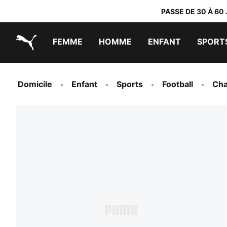
PASSE DE 30 À 60
FEMME
HOMME
ENFANT
SPORT
PUMA.com
PUMA x TRANSFORMERS
PUMA x DORA THE EXPLORER
Chaussures faciles à enfiler
Vêtements à moins de 40 €
Domicile
Enfant
Sports
Football
Cha