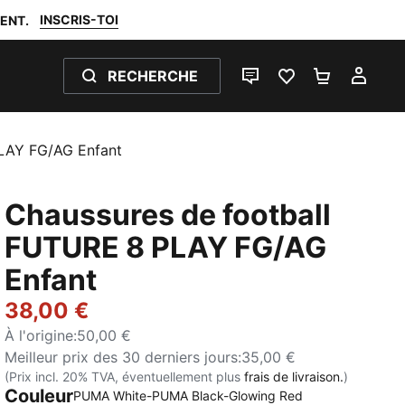
INSCRIS-TOI
ENT.
RECHERCHE
LIVE CHAT
FAVORIS 0
PANIER 0
MON
LAY FG/AG Enfant
Chaussures de football
FUTURE 8 PLAY FG/AG
Enfant
38,00 €
À l'origine
:
50,00 €
Meilleur prix des 30 derniers jours
:
35,00 €
(Prix incl. 20% TVA, éventuellement plus
frais de livraison.
)
Couleur
PUMA White-PUMA Black-Glowing Red