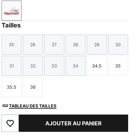
PUMA White-PUMA Black-Glowing Red
Tailles
25
26
27
28
29
30
Taille
Taille
Taille
Taille
Taille
Taille
31
32
33
34
34.5
35
Taille
Taille
Taille
Taille
Taille
Taille
35.5
36
Taille
Taille
TABLEAU DES TAILLES
AJOUTER AU PANIER
Ajouter aux favoris