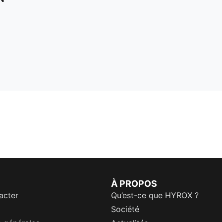
À PROPOS
acter
Qu’est-ce que HYROX ?
Société