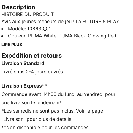
Description
HISTOIRE DU PRODUIT
Avis aux jeunes meneurs de jeu ! La FUTURE 8 PLAY
invite à exprimer sa créativité. La tige en matière
Modèle
:
108630_01
synthétique procure confort et maintien. La forme
Couleur
:
PUMA White-PUMA Black-Glowing Red
des crampons et leur emplacement autour du point
LIRE PLUS
de pivot offrent une agilité et une liberté de
Expédition et retours
mouvement à 360 degrés, pour semer la défense
Livraison Standard
avec facilité.
CARACTÉRISTIQUES + AVANTAGES
Livré sous 2-4 jours ouvrés.
FIT : Tige synthétique légère avec une nouvelle bande
à scratch au milieu du pied pour un enfilage facile et
Livraison Express**
un maintien parfaitement ajusté une fois au pied
Commande avant 14h00 du lundi au vendredi pour
La tige des chaussures est composée d’au moins
une livraison le lendemain*.
30 % de matériaux recyclés
*Les samedis ne sont pas inclus. Voir la page
DÉTAILS
"Livraison" pour plus de détails.
Largeur : Régulière
**Non disponible pour les commandes
Bout : Arrondi