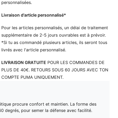
Fermeture : Bride
personnalisées.
Semelle extérieure en caoutchouc au design
polyvalent pour permettre aux jeunes athlètes de
Livraison d'article personnalisé*
passer d'une surface de jeu à l'autre sans
compromettre l'adhérence
Pour les articles personnalisés, un délai de traitement
Talon : Talon plat
supplémentaire de 2-5 jours ouvrables est à prévoir.
Doublure : textile
*Si tu as commandé plusieurs articles, ils seront tous
Surface : pour terrain dur et surface artificielle (Firm
livrés avec l'article personnalisé.
Ground/Artificial Ground)
PUMA Enfant : recommandé pour les enfants de
LIVRAISON GRATUITE
POUR LES COMMANDES DE
4 à 8 ans
PLUS DE 40€. RETOURS SOUS 60 JOURS AVEC TON
COMPTE PUMA UNIQUEMENT.
étique procure confort et maintien. La forme des
0 degrés, pour semer la défense avec facilité.