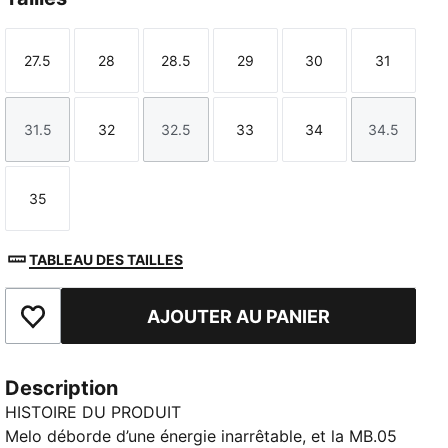
27.5
28
28.5
29
30
31
Taille
Taille
Taille
Taille
Taille
Taille
31.5
32
32.5
33
34
34.5
Taille
Taille
Taille
Taille
Taille
Taille
35
Taille
TABLEAU DES TAILLES
AJOUTER AU PANIER
Ajouter aux favoris
Description
HISTOIRE DU PRODUIT
Melo déborde d’une énergie inarrêtable, et la MB.05