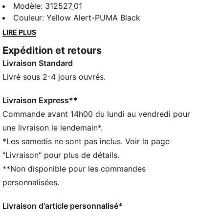
aussi. Cette version jaune électrique incarne le jeu
Modèle
:
312527_01
puissant de Melo et son flow unique, qui ont inspiré
Couleur
:
Yellow Alert-PUMA Black
toute une génération de basketteurs. Au programme :
LIRE PLUS
sangles Wing moulées au talon, motif Wing sur la
Expédition et retours
base en mesh et détails intégrés, comme le thème
Livraison Standard
signature « One of One » de Melo et une tête de mort
moulée sur la semelle. Conçue pour la vitesse, le style
Livré sous 2-4 jours ouvrés.
et les coups d'éclat, la MB.05 Voltage donne de
l'énergie à ton jeu.
Livraison Express**
CARACTÉRISTIQUES + AVANTAGES
Commande avant 14h00 du lundi au vendredi pour
TIGE EN MAILLE TECHNIQUE : avec motif Wing
une livraison le lendemain*.
intégral sur la base en mesh
*Les samedis ne sont pas inclus. Voir la page
ADN DE MELO : sangles Wing moulées enveloppant
"Livraison" pour plus de détails.
le talon
**Non disponible pour les commandes
DÉTAILS
Coupe : Régulière
personnalisées.
Bout : Arrondi
Fermeture : Fermeture à lacets
Livraison d'article personnalisé*
Talon : Talon plat