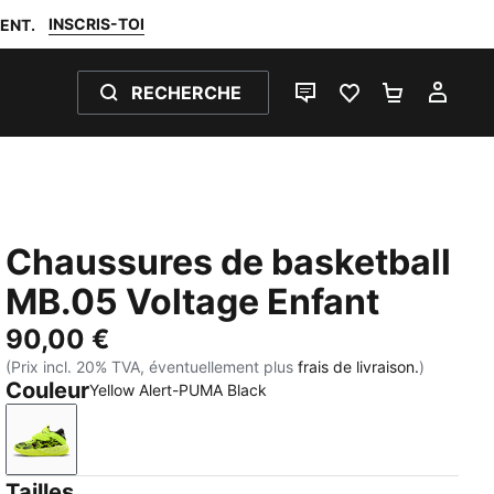
INSCRIS-TOI
ENT.
RECHERCHE
LIVE CHAT
FAVORIS 0
PANIER 0
MON
Chaussures de basketball
MB.05 Voltage Enfant
90,00 €
(Prix incl. 20% TVA, éventuellement plus
frais de livraison.
)
Couleur
Yellow Alert-PUMA Black
Yellow Alert-PUMA Black
Tailles