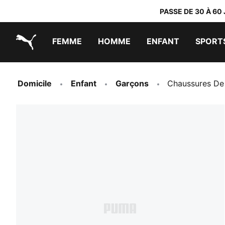
PASSE DE 30 À 60
FEMME
HOMME
ENFANT
SPORT
PUMA.com
PUMA x DORA THE EXPLORER
Chaussures faciles à enfiler
Vêtements à moins de 40 €
Domicile
Enfant
Garçons
Chaussures De 