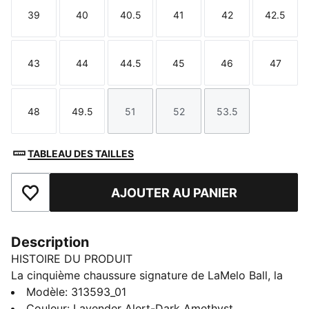
39
40
40.5
41
42
42.5
Taille
Taille
Taille
Taille
Taille
Taille
43
44
44.5
45
46
47
Taille
Taille
Taille
Taille
Taille
Taille
48
49.5
51
52
53.5
Taille
Taille
Taille
Taille
Taille
TABLEAU DES TAILLES
AJOUTER AU PANIER
Ajouter aux favoris
Description
HISTOIRE DU PRODUIT
La cinquième chaussure signature de LaMelo Ball, la
MB.05, apporte une vraie énergie de rockstar sur le
Modèle
:
313593_01
terrain. Une bride moulée à l’avant t’assure un maintien
Couleur
:
Lavender Alert-Dark Amethyst