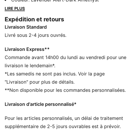
parfait, et des matériaux uniques renforcent le design.
LIRE PLUS
Les détails storytelling de LaMelo ajoutent cette
Expédition et retours
touche en plus à chaque fois que tu entres sur le
Livraison Standard
terrain.
DÉTAILS
Livré sous 2-4 jours ouvrés.
Coupe : Régulière
Fermeture : Fermeture à lacets
Livraison Express**
Talon : Talon plat
Commande avant 14h00 du lundi au vendredi pour une
Bout : Arrondi
livraison le lendemain*.
Panneaux en mesh à l’avant du pied
*Les samedis ne sont pas inclus. Voir la page
Sangle moulée à l’avant-pied pour un excellent soutien
"Livraison" pour plus de détails.
Structure interne au talon pour plus de stabilité
**Non disponible pour les commandes personnalisées.
Semelle intermédiaire amortissante
Motif de semelle ultra-résistant à l’usure
Livraison d'article personnalisé*
Pour les articles personnalisés, un délai de traitement
supplémentaire de 2-5 jours ouvrables est à prévoir.