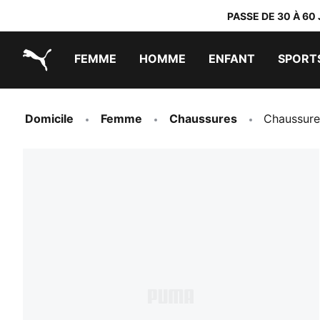
PASSE DE 30 À 60
FEMME
HOMME
ENFANT
SPORT
PUMA.com
PUMA x TRANSFORMERS
PUMA x DORA THE EXPLORER
Chaussures faciles à enfiler
Vêtements à moins de 40 €
Domicile
Femme
Chaussures
Chaussure