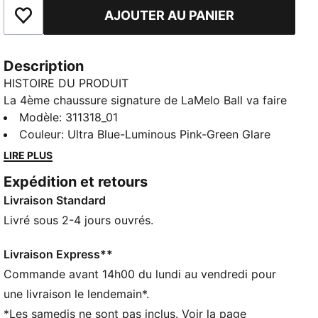
AJOUTER AU PANIER
Ajouter aux favoris
Description
HISTOIRE DU PRODUIT
La 4ème chaussure signature de LaMelo Ball va faire
un malheur sur les parquets du monde entier. Inspirée
Modèle
:
311318_01
par le récit « BE MELO », les chaussures de
Couleur
:
Ultra Blue-Luminous Pink-Green Glare
basketball MB.04 sont conçues pour faire de toi un
LIRE PLUS
véritable Melo sur le terrain. Cette nouvelle version
Expédition et retours
montre notre nouveau concept « Lo », qui introduit
Livraison Standard
une nouvelle construction avec une tige mi-haute. Le
motif alien imprimé sur toute la surface sort tout
Livré sous 2-4 jours ouvrés.
droit de l'univers de Melo, et il s’accompagne d’un
imprimé sur la languette et d’un logo au talon.
Livraison Express**
CARACTÉRISTIQUES + AVANTAGES
Commande avant 14h00 du lundi au vendredi pour
Mousse NITRO™ : mousse injectée d’azote, conçue
une livraison le lendemain*.
pour offrir un maximum de réactivité et d’amorti, en
*Les samedis ne sont pas inclus. Voir la page