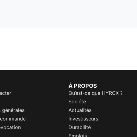
À PROPOS
acter
Qu’est-ce que HYROX ?
Société
 générales
Actualités
a commande
Investisseurs
évocation
Durabilité
Emplois