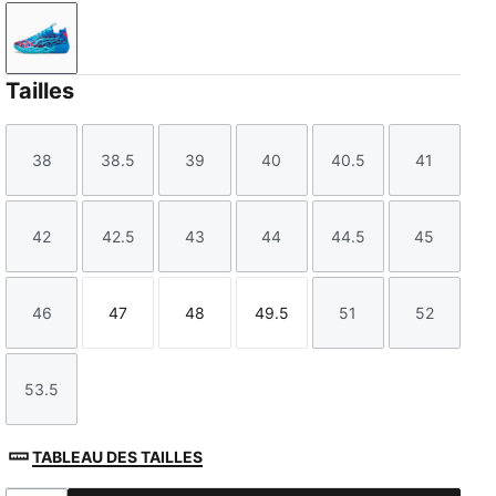
Ultra Blue-Luminous Pink-Green Glare
Tailles
38
38.5
39
40
40.5
41
Taille
Taille
Taille
Taille
Taille
Taille
42
42.5
43
44
44.5
45
Taille
Taille
Taille
Taille
Taille
Taille
46
47
48
49.5
51
52
Taille
Taille
Taille
Taille
Taille
Taille
53.5
Taille
TABLEAU DES TAILLES