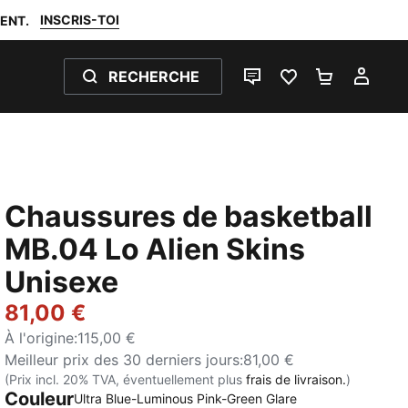
INSCRIS-TOI
ENT.
RECHERCHE
LIVE CHAT
FAVORIS 0
PANIER 0
MON
Chaussures de basketball
MB.04 Lo Alien Skins
Unisexe
81,00 €
À l'origine
:
115,00 €
Meilleur prix des 30 derniers jours
:
81,00 €
(Prix incl. 20% TVA, éventuellement plus
frais de livraison.
)
Couleur
Ultra Blue-Luminous Pink-Green Glare