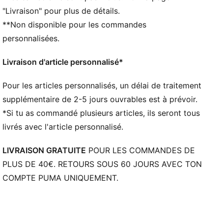
toute légèreté
"Livraison" pour plus de détails.
CMEVA : EVA moulé par injection de PUMA offrant
**Non disponible pour les commandes
plus de légèreté
DÉTAILS
personnalisées.
Tige en mesh tissé pour plus de respirabilité et de
maintien
Livraison d'article personnalisé*
Tige en mesh tissé pour plus de respirabilité et de
maintien
Pour les articles personnalisés, un délai de traitement
Fermeture à lacets
supplémentaire de 2-5 jours ouvrables est à prévoir.
Technologie mousse CMEVA offrant une réactivité et
*Si tu as commandé plusieurs articles, ils seront tous
un amorti accrus pour un modèle poids plume
livrés avec l'article personnalisé.
Bande de roulement à haute abrasion pour une
adhérence maximale avec des composés de
LIVRAISON GRATUITE
POUR LES COMMANDES DE
caoutchouc antidérapants
PLUS DE 40€. RETOURS SOUS 60 JOURS AVEC TON
Motif imprimé sur toute la surface qui s'enroule
COMPTE PUMA UNIQUEMENT.
autour de la tige
Contrefort en TPU au talon pour plus de stabilité
latérale, et logo LaMelo
Chaque MB.04 présente un logo unique au talon, qui