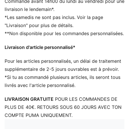
Commande avant 14h00 du lundi au vendredi pour une
de matériaux recyclés
livraison le lendemain*.
DÉTAILS
*Les samedis ne sont pas inclus. Voir la page
Largeur : Régulière
"Livraison" pour plus de détails.
Bout : Arrondi
**Non disponible pour les commandes personnalisées.
Fermeture : Fermeture à lacets
Cage respirante et renforts en mesh sur la tige pour
Livraison d'article personnalisé*
un maintien ajusté
Talon : Talon plat
Pour les articles personnalisés, un délai de traitement
Contrefort de talon pour plus de stabilité latérale
Semelle intermédiaire en mousse légère pour un
supplémentaire de 2-5 jours ouvrables est à prévoir.
amorti réactif
*Si tu as commandé plusieurs articles, ils seront tous
Détails co-brandés
livrés avec l'article personnalisé.
PUMA Enfant et Adolescent : recommandé pour les
enfants âgés de 8 à 16 ans
LIVRAISON GRATUITE
POUR LES COMMANDES DE
PLUS DE 40€. RETOURS SOUS 60 JOURS AVEC TON
COMPTE PUMA UNIQUEMENT.