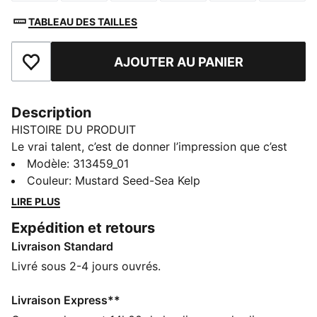
TABLEAU DES TAILLES
AJOUTER AU PANIER
Ajouter aux favoris
Description
HISTOIRE DU PRODUIT
Le vrai talent, c’est de donner l’impression que c’est
facile. La HALI 1 s'inspire de l’agilité incroyable de
Modèle
:
313459_01
Tyrese Haliburton et de sa maîtrise imperturbable du
Couleur
:
Mustard Seed-Sea Kelp
jeu à chaque instant du match. Amorti léger, maintien
LIRE PLUS
ajusté et adhérence optimale pour accélérer et freiner
Expédition et retours
instantanément : ces chaussures sont conçues pour
Livraison Standard
les athlètes d’élite de demain. Quand la température
monte sur le terrain, tu gardes le contrôle et tu fais la
Livré sous 2-4 jours ouvrés.
différence.
CARACTÉRISTIQUES + AVANTAGES
Livraison Express**
La tige des chaussures est composée d’au moins 20 %