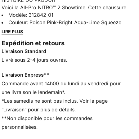
HISTOIRE DU PRODUIT
Voici la All-Pro NITRO™ 2 Showtime. Cette chaussure
de basketball haute performance est dotée de la
Modèle
:
312842_01
toute dernière technologie PUMA Hoops pour
Couleur
:
Poison Pink-Bright Aqua-Lime Squeeze
booster ton jeu. La semelle intermédiaire en mousse
LIRE PLUS
NITRO™ offre un maximum de soutien et de
Expédition et retours
dynamisme pour tes changements de direction,
Livraison Standard
tandis que la tige PWRTAPE SQD assure légèreté et
stabilité sur les appuis. Ce coloris spécial célèbre
Livré sous 2-4 jours ouvrés.
l’intensité et l’excitation de la compétition sur la scène
mondiale.
Livraison Express**
CARACTÉRISTIQUES + AVANTAGES
Commande avant 14h00 du lundi au vendredi pour
La tige des chaussures est composée d’au moins
une livraison le lendemain*.
20 % de matériaux recyclés
*Les samedis ne sont pas inclus. Voir la page
DÉTAILS
"Livraison" pour plus de détails.
Largeur : Régulière
**Non disponible pour les commandes
Bout : Arrondi
Fermeture : Fermeture à lacets
personnalisées.
Renforcement PWRTAPE SQD dans la tige pour plus