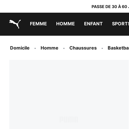
PASSE DE 30 À 60
FEMME
HOMME
ENFANT
SPORT
PUMA.com
PUMA x TRANSFORMERS
PUMA x DORA THE EXPLORER
Chaussures faciles à enfiler
Vêtements à moins de 40 €
Domicile
Homme
Chaussures
Basketbal