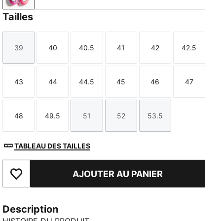
Tailles
39
40
40.5
41
42
42.5
Taille
Taille
Taille
Taille
Taille
Taille
43
44
44.5
45
46
47
Taille
Taille
Taille
Taille
Taille
Taille
48
49.5
51
52
53.5
Taille
Taille
Taille
Taille
Taille
TABLEAU DES TAILLES
AJOUTER AU PANIER
Ajouter aux favoris
Description