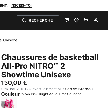
INSCRIS-TOI
ENT.
RECHERCHE
LIVE CHAT
FAVORIS 0
PANIER 0
MON
e Unisexe
Chaussures de basketball
All-Pro NITRO™ 2
Showtime Unisexe
130,00 €
(Prix incl. 20% TVA, éventuellement plus
frais de livraison.
)
Couleur
Poison Pink-Bright Aqua-Lime Squeeze
Poison Pink-Bright Aqua-Lime Squeeze