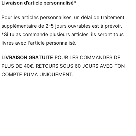
de stabilité
Livraison d'article personnalisé*
Semelle intermédiaire en mousse NITRO™ pour un
amorti dynamique
Pour les articles personnalisés, un délai de traitement
Semelle extérieure à haute résistance à l’abrasion
supplémentaire de 2-5 jours ouvrables est à prévoir.
pour plus d’adhérence
*Si tu as commandé plusieurs articles, ils seront tous
livrés avec l'article personnalisé.
LIVRAISON GRATUITE
POUR LES COMMANDES DE
PLUS DE 40€. RETOURS SOUS 60 JOURS AVEC TON
COMPTE PUMA UNIQUEMENT.