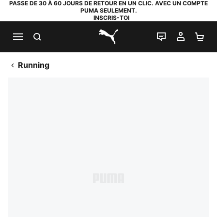
PASSE DE 30 À 60 JOURS DE RETOUR EN UN CLIC. AVEC UN COMPTE
PUMA SEULEMENT.
INSCRIS-TOI
RECHERCHE
LIVE CHAT
MON C
PA
PUMA.com
Running