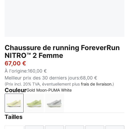
Chaussure de running ForeverRun
NITRO™ 2 Femme
67,00 €
À l'origine
:
160,00 €
Meilleur prix des 30 derniers jours
:
68,00 €
(Prix incl. 20% TVA, éventuellement plus
frais de livraison.
)
Couleur
Gold Moon-PUMA White
Gold Moon-PUMA White
Apple Spritz-Lux Lime
Silver Mist-Apple Spritz
Tailles