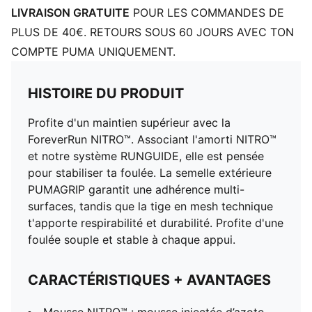
sécurisé
LIVRAISON GRATUITE
POUR LES COMMANDES DE
Fermeture à lacets
PLUS DE 40€. RETOURS SOUS 60 JOURS AVEC TON
Dénivelé talon-pointe : 10 mm
COMPTE PUMA UNIQUEMENT.
Recommandé pour : les surpronateurs
Hauteur de semelle : 38 mm/28 mm
Poids : 245g (EU 42)
HISTOIRE DU PRODUIT
Tige : textile ; doublure : textile, semelle intérieure :
Profite d'un maintien supérieur avec la
textile, semelle extérieure : Caoutchouc
ForeverRun NITRO™. Associant l'amorti NITRO™
et notre système RUNGUIDE, elle est pensée
pour stabiliser ta foulée. La semelle extérieure
PUMAGRIP garantit une adhérence multi-
surfaces, tandis que la tige en mesh technique
t'apporte respirabilité et durabilité. Profite d'une
foulée souple et stable à chaque appui.
CARACTÉRISTIQUES + AVANTAGES