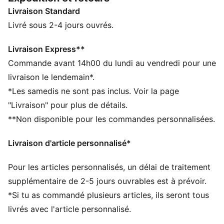
technique t'apporte respirabilité et durabilité. Profite
Livraison Standard
d'une foulée souple et stable à chaque appui.
CARACTÉRISTIQUES + AVANTAGES
Livré sous 2-4 jours ouvrés.
Mousse NITRO™ : mousse injectée d’azote, conçue
pour offrir un maximum de réactivité et d’amorti, en
Livraison Express**
toute légèreté
Commande avant 14h00 du lundi au vendredi pour une
PUMAGRIP : composé de caoutchouc de performance
livraison le lendemain*.
durable conçu pour une traction sur toutes les
*Les samedis ne sont pas inclus. Voir la page
surfaces
"Livraison" pour plus de détails.
RUNGUIDE : Système dense et ferme, conçu pour
**Non disponible pour les commandes personnalisées.
maintenir ton pied bien aligné et centré à chaque
foulée
Livraison d'article personnalisé*
La tige des chaussures est composée d’au moins 30 %
de matériaux recyclés
Pour les articles personnalisés, un délai de traitement
DÉTAILS
Largeur taille normale
supplémentaire de 2-5 jours ouvrables est à prévoir.
Tige en mesh technique avec zones ciblées pour la
*Si tu as commandé plusieurs articles, ils seront tous
respirabilité et l'extensibilité Le renfort PWRTAPE offre
livrés avec l'article personnalisé.
une durabilité accrue et un ajustement parfaitement