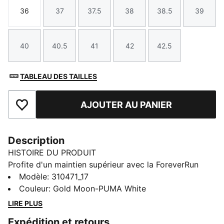
36
37
37.5
38
38.5
39
Taille
Taille
Taille
Taille
Taille
Taille
40
40.5
41
42
42.5
Taille
Taille
Taille
Taille
Taille
TABLEAU DES TAILLES
AJOUTER AU PANIER
Ajouter aux favoris
Description
HISTOIRE DU PRODUIT
Profite d'un maintien supérieur avec la ForeverRun
NITRO™. Associant l'amorti NITRO™ et notre système
Modèle
:
310471_17
RUNGUIDE, elle est pensée pour stabiliser ta foulée.
Couleur
:
Gold Moon-PUMA White
La semelle extérieure PUMAGRIP garantit une
LIRE PLUS
adhérence multi-surfaces, tandis que la tige en mesh
Expédition et retours