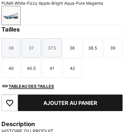
PUMA White-Fizzy Apple-Bright Aqua-Pure Magenta
PUMA White-Fizzy Apple-Bright Aqua-Pure Magenta
Tailles
36
37
37.5
38
38.5
39
Taille
Taille
Taille
Taille
Taille
Taille
40
40.5
41
42
Taille
Taille
Taille
Taille
TABLEAU DES TAILLES
AJOUTER AU PANIER
Ajouter aux favoris
Description
HISTOIRE DU PRODUIT