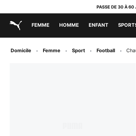
PASSE DE 30 À 60
FEMME
HOMME
ENFANT
SPORT
PUMA.com
PUMA x TRANSFORMERS
PUMA x DORA THE EXPLORER
Chaussures faciles à enfiler
Vêtements à moins de 40 €
Domicile
Femme
Sport
Football
Cha