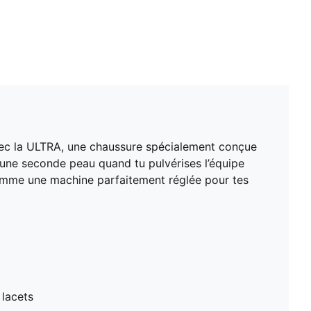
grâce à la conception des crampons FastTrax offrant
une adhérence de folie
vec la ULTRA, une chaussure spécialement conçue
 une seconde peau quand tu pulvérises l’équipe
 comme une machine parfaitement réglée pour tes
 lacets