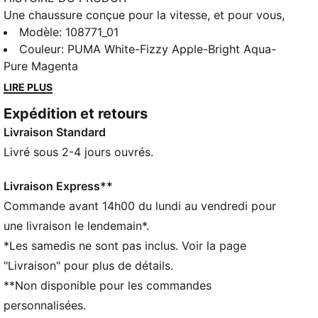
Une chaussure conçue pour la vitesse, et pour vous,
les femmes. Découvre une expérience personnalisée
Modèle
:
108771_01
avec la ULTRA, une chaussure spécialement conçue
Couleur
:
PUMA White-Fizzy Apple-Bright Aqua-
pour le pied des femmes. La silhouette épurée
Pure Magenta
s’inspire des retours de footballeuses, pour s’adapter
LIRE PLUS
comme une seconde peau quand tu pulvérises
Expédition et retours
l’équipe adverse sur le terrain. Dotée d’une nouvelle
Livraison Standard
tige en mesh technique pour des concrétisations
létales, c’est comme une machine parfaitement réglée
Livré sous 2-4 jours ouvrés.
pour tes pieds. Pas de superflu. ULTRA sous toutes
les coutures.
Livraison Express**
CARACTÉRISTIQUES + AVANTAGES
Commande avant 14h00 du lundi au vendredi pour
COUPE FEMME : découvre une ULTRA spécialement
une livraison le lendemain*.
conçue pour toi. Cette nouvelle silhouette profilée a
*Les samedis ne sont pas inclus. Voir la page
été conçue à partir des retours de joueuses pour
"Livraison" pour plus de détails.
s'adapter comme une seconde peau à ton élan.
**Non disponible pour les commandes
ACCÉLÉRATION : conçue en fibre de carbone, la
semelle extérieure SPEEDSYSTEM CARBON associe
personnalisées.