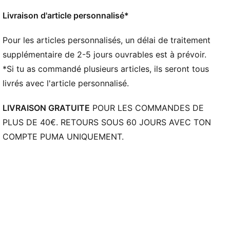
une plaque ultra-réactive à un système de crampons
innovant pour des accélérations explosives
Livraison d'article personnalisé*
STABILITÉ : renfort PWRTAPE intégré pour stabiliser
le pied à l'intérieur de la chaussure sans
Pour les articles personnalisés, un délai de traitement
compromettre l'agilité et la liberté de mouvement
supplémentaire de 2-5 jours ouvrables est à prévoir.
La tige des chaussures est composée d’au moins
*Si tu as commandé plusieurs articles, ils seront tous
30 % de matériaux recyclés
livrés avec l'article personnalisé.
DÉTAILS
Largeur : Régulière
LIVRAISON GRATUITE
POUR LES COMMANDES DE
Fermeture : Fermeture à lacets
PLUS DE 40€. RETOURS SOUS 60 JOURS AVEC TON
tige en mesh améliorée avec un revêtement texturé
COMPTE PUMA UNIQUEMENT.
en 3D dans les principales zones de frappe qui ajoute
une adhérence décisive pour des finitions létales à
grande vitesse
Talon : Talon plat
Doublure : textile
Semelle intérieure amovible ultralégère
Surface : Sol ferme
accélère et change de direction plus vite que jamais