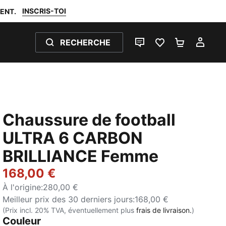
INSCRIS-TOI
ENT.
RECHERCHE
LIVE CHAT
FAVORIS 0
PANIER 0
MON
Chaussure de football
ULTRA 6 CARBON
BRILLIANCE Femme
168,00 €
À l'origine
:
280,00 €
Meilleur prix des 30 derniers jours
:
168,00 €
(Prix incl. 20% TVA, éventuellement plus
frais de livraison.
)
Couleur