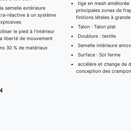
tige en mesh améliorée
a semelle extérieure
principales zones de fra
a-réactive à un système
finitions létales à grande
xplosives
Talon : Talon plat
iser le pied à l'intérieur
Doublure : textile
 la liberté de mouvement
Semelle intérieure amovi
ins 30 % de matériaux
Surface : Sol ferme
accélère et change de di
conception des crampons
N