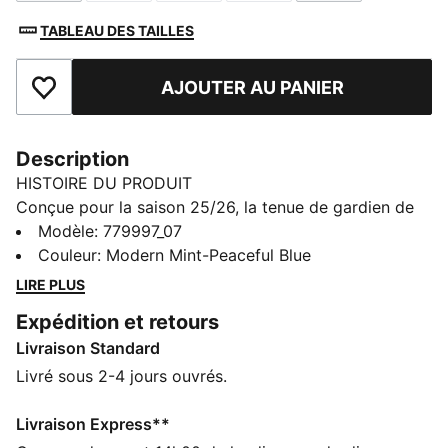
TABLEAU DES TAILLES
AJOUTER AU PANIER
Ajouter aux favoris
Description
HISTOIRE DU PRODUIT
Conçue pour la saison 25/26, la tenue de gardien de
but associe conception haute performance et fierté
Modèle
:
779997_07
du club. Associant tissus légers et détails premium,
Couleur
:
Modern Mint-Peaceful Blue
elle assure un confort exceptionnel et une agilité
LIRE PLUS
incroyable. Ornée des couleurs et des détails du club,
Expédition et retours
cette tenue est faite pour les athlètes qui contrôlent
Livraison Standard
les cages en toute confiance.
DÉTAILS
Livré sous 2-4 jours ouvrés.
Coupe : Régulière
Maille ouverte tout autour du pied
Livraison Express**
Tissus matelassés soutenant le pied et le talon