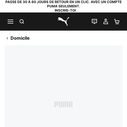
PASSE DE 30 À 60 JOURS DE RETOUR EN UN CLIC. AVEC UN COMPTE
PUMA SEULEMENT.
INSCRIS-TOI
RECHERCHE
LIVE CHAT
MON C
PA
PUMA.com
Domicile