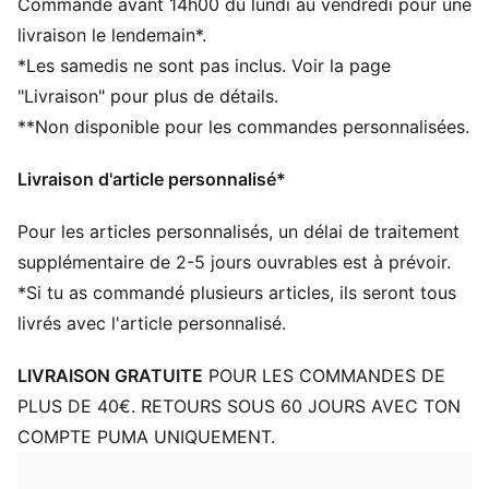
Commande avant 14h00 du lundi au vendredi pour une
Arrière du bas de la jambe en maille à l’aiguille
livraison le lendemain*.
tombante
*Les samedis ne sont pas inclus. Voir la page
Côte sur la cheville et le haut de la jambe
"Livraison" pour plus de détails.
Aux genoux
**Non disponible pour les commandes personnalisées.
Rayures sur les mollets
Écusson du club et logos PUMA
Livraison d'article personnalisé*
Pour les articles personnalisés, un délai de traitement
supplémentaire de 2-5 jours ouvrables est à prévoir.
*Si tu as commandé plusieurs articles, ils seront tous
livrés avec l'article personnalisé.
LIVRAISON GRATUITE
POUR LES COMMANDES DE
PLUS DE 40€. RETOURS SOUS 60 JOURS AVEC TON
COMPTE PUMA UNIQUEMENT.