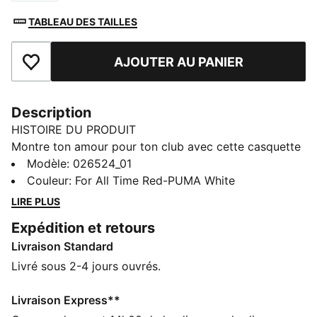
TABLEAU DES TAILLES
AJOUTER AU PANIER
Ajouter aux favoris
Description
HISTOIRE DU PRODUIT
Montre ton amour pour ton club avec cette casquette
qui apportera la touche finale parfaite à de
Modèle
:
026524_01
nombreuses tenues. Rehaussée des couleurs de ton
Couleur
:
For All Time Red-PUMA White
club, elle te permet de montrer ta loyauté partout où
LIRE PLUS
tu vas. Au stade, pour une sortie entre amis ou
Expédition et retours
simplement pour profiter du soleil, cette casquette
Livraison Standard
aux couleurs de ton équipe te procure un maximum de
confort avec style.
Livré sous 2-4 jours ouvrés.
CARACTÉRISTIQUES + AVANTAGES
Confectionné avec un minimum de 20 % de coton
Livraison Express**
recyclé