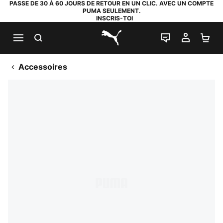
PASSE DE 30 À 60 JOURS DE RETOUR EN UN CLIC. AVEC UN COMPTE
PUMA SEULEMENT.
INSCRIS-TOI
RECHERCHE
LIVE CHAT
MON C
PA
PUMA.com
Accessoires