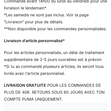
Commande avant 14h00 du lundi au vendredi pour une
DÉTAILS
livraison le lendemain*.
Produit sous licence officielle
*Les samedis ne sont pas inclus. Voir la page
Casquette de baseball avec visière incurvée
"Livraison" pour plus de détails.
Construction à cinq empiècements
**Non disponible pour les commandes personnalisées.
Fermeture réglable avec clip en métal pour
personnaliser l’ajustement
Livraison d'article personnalisé*
Empiècement structuré sur le devant
Logo PUMA brodé sur le côté
Pour les articles personnalisés, un délai de traitement
supplémentaire de 2-5 jours ouvrables est à prévoir.
*Si tu as commandé plusieurs articles, ils seront tous
livrés avec l'article personnalisé.
LIVRAISON GRATUITE
POUR LES COMMANDES DE
PLUS DE 40€. RETOURS SOUS 60 JOURS AVEC TON
COMPTE PUMA UNIQUEMENT.