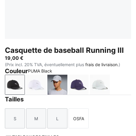
Casquette de baseball Running III
19,00 €
(Prix incl. 20% TVA, éventuellement plus
frais de livraison.
)
Couleur
PUMA Black
PUMA Black
PUMA White
Vibrant Silver
Deep Plum
Créme De Mint
Tailles
S
M
L
OSFA
Taille
Taille
Taille
Taille