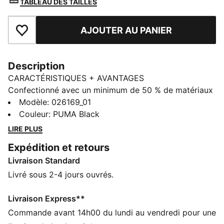
TABLEAU DES TAILLES
AJOUTER AU PANIER
Ajouter aux favoris
Description
CARACTÉRISTIQUES + AVANTAGES
Confectionné avec un minimum de 50 % de matériaux
recyclés
Modèle
:
026169_01
dryCELL : la technologie PUMA évacue l’humidité du
Couleur
:
PUMA Black
corps pour te protéger de la transpiration pendant tes
LIRE PLUS
activités
Expédition et retours
DÉTAILS
Livraison Standard
Casquette style baseball
Bande de propreté pour évacuer l’humidité
Livré sous 2-4 jours ouvrés.
Visière incurvée
Logo PUMA Cat sur le devant
Livraison Express**
Détails brandés PUMA
Commande avant 14h00 du lundi au vendredi pour une