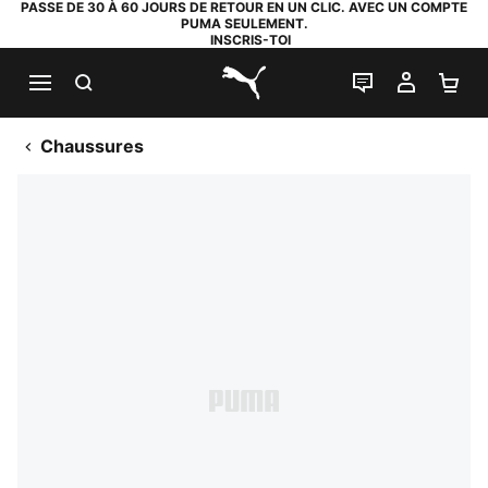
PASSE DE 30 À 60 JOURS DE RETOUR EN UN CLIC. AVEC UN COMPTE
PUMA SEULEMENT.
INSCRIS-TOI
RECHERCHE
LIVE CHAT
MON C
PA
PUMA.com
Chaussures