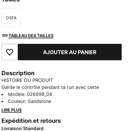
OSFA
Taille
TABLEAU DES TAILLES
AJOUTER AU PANIER
Ajouter aux favoris
Description
HISTOIRE DU PRODUIT
Garde le contrôle pendant ta run avec cette
casquette non structurée. Sa visière pré-courbée et
Modèle
:
026998_04
sa fermeture par cordon élastique assurent un
Couleur
:
Sandstone
maintien décontracté, tandis que la technologie
LIRE PLUS
dryCELL te garde au sec et à l’aise. Que tu sois en
Expédition et retours
plein run ou en route pour un café post-course,
Livraison Standard
PUMA t’accompagne avec style.