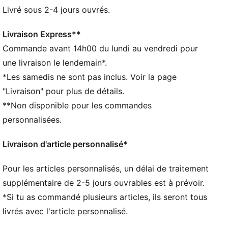
CARACTÉRISTIQUES + AVANTAGES
Livré sous 2-4 jours ouvrés.
GESTION DE L’HUMIDITÉ : Les tissus techniques
dryCELL évacuent l'humidité pour t’aider à rester à
Livraison Express**
l'aise et au sec
Commande avant 14h00 du lundi au vendredi pour
Confectionné avec un minimum de 50 % de matériaux
une livraison le lendemain*.
recyclés
*Les samedis ne sont pas inclus. Voir la page
DÉTAILS
"Livraison" pour plus de détails.
Casquette déstructurée
**Non disponible pour les commandes
Coupe : Régulière
Conception à cinq panneaux
personnalisées.
Visière préformée
Détail réfléchissant
Livraison d'article personnalisé*
Détails brandés PUMA
Pour les articles personnalisés, un délai de traitement
supplémentaire de 2-5 jours ouvrables est à prévoir.
*Si tu as commandé plusieurs articles, ils seront tous
livrés avec l'article personnalisé.