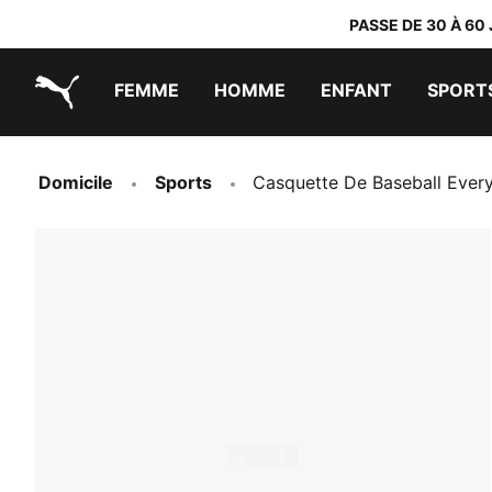
PASSE DE 30 À 60
FEMME
HOMME
ENFANT
SPORT
PUMA.com
PUMA x TRANSFORMERS
PUMA x DORA THE EXPLORER
Chaussures faciles à enfiler
Vêtements à moins de 40 €
Domicile
Sports
Casquette De Baseball Ever