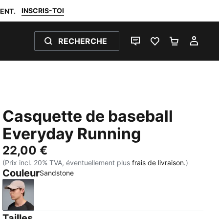
INSCRIS-TOI
ENT.
RECHERCHE
LIVE CHAT
FAVORIS 0
PANIER 0
MON
Casquette de baseball
Everyday Running
22,00 €
(Prix incl. 20% TVA, éventuellement plus
frais de livraison.
)
Couleur
Sandstone
Sandstone
Tailles