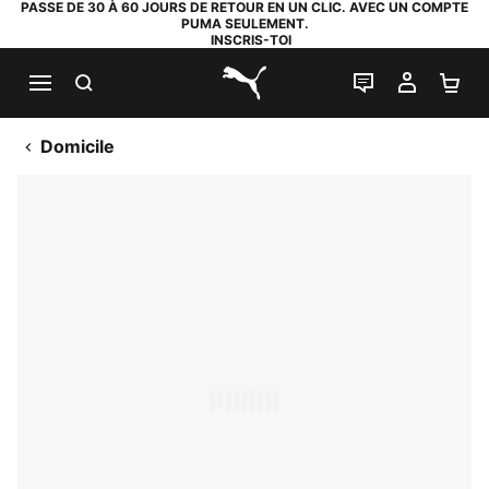
PASSE DE 30 À 60 JOURS DE RETOUR EN UN CLIC. AVEC UN COMPTE
PUMA SEULEMENT.
INSCRIS-TOI
RECHERCHE
LIVE CHAT
MON C
PA
PUMA.com
Domicile