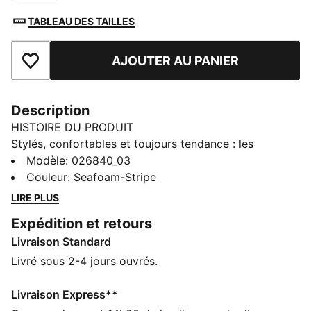
TABLEAU DES TAILLES
AJOUTER AU PANIER
Ajouter aux favoris
Description
HISTOIRE DU PRODUIT
Stylés, confortables et toujours tendance : les
essentiels PUMA sont faits pour les journées de
Modèle
:
026840_03
détente. Pour chiller à la maison, prendre un café ou
Couleur
:
Seafoam-Stripe
pour t’activer, ces modèles trouvent l’équilibre parfait
LIRE PLUS
entre confort et style. Simples et polyvalents, ils sont
Expédition et retours
conçus pour que tu te sentes bien toute la journée.
Livraison Standard
CARACTÉRISTIQUES + AVANTAGES
Confectionné avec un minimum de 50 % de matériaux
Livré sous 2-4 jours ouvrés.
recyclés
DÉTAILS
Livraison Express**
Casquette style baseball