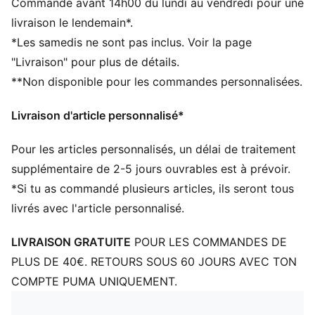
Commande avant 14h00 du lundi au vendredi pour une
Visière pré-courbée
livraison le lendemain*.
Modèle à 6 panneaux
*Les samedis ne sont pas inclus. Voir la page
Fermeture de la sangle avec crochet et boucle
"Livraison" pour plus de détails.
Logo PUMA N° 1 brodé
**Non disponible pour les commandes personnalisées.
Livraison d'article personnalisé*
Pour les articles personnalisés, un délai de traitement
supplémentaire de 2-5 jours ouvrables est à prévoir.
*Si tu as commandé plusieurs articles, ils seront tous
livrés avec l'article personnalisé.
LIVRAISON GRATUITE
POUR LES COMMANDES DE
PLUS DE 40€. RETOURS SOUS 60 JOURS AVEC TON
COMPTE PUMA UNIQUEMENT.