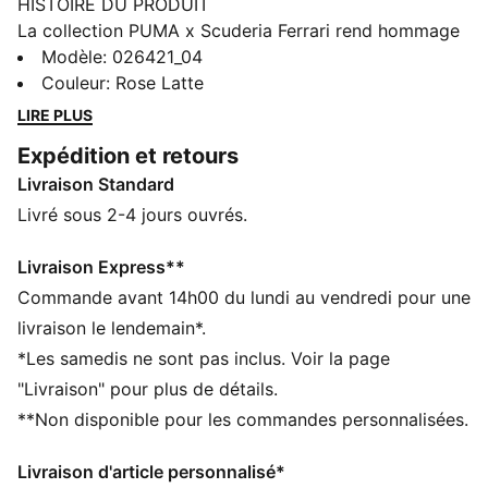
HISTOIRE DU PRODUIT
La collection PUMA x Scuderia Ferrari rend hommage
à l’excellence et à l’héritage légendaire de Ferrari dans
Modèle
:
026421_04
le monde de la course automobile. Cette ligne de
Couleur
:
Rose Latte
chaussures, vêtements et accessoires allie style,
LIRE PLUS
confort et performance, sans oublier les couleurs et
Expédition et retours
détails emblématiques de la Scuderia Ferrari.
Livraison Standard
Représente l’héritage de Ferrari partout où vas.
CARACTÉRISTIQUES + AVANTAGES
Livré sous 2-4 jours ouvrés.
Confectionné avec un minimum de 20 % de coton
recyclé
Livraison Express**
DÉTAILS
Commande avant 14h00 du lundi au vendredi pour une
Casquette structurée
livraison le lendemain*.
Coupe régulière
*Les samedis ne sont pas inclus. Voir la page
Construction à cinq empiècements
"Livraison" pour plus de détails.
Visière préformée
**Non disponible pour les commandes personnalisées.
Branding Scuderia Ferrari et PUMA
Livraison d'article personnalisé*