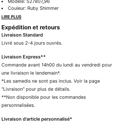
asymétrique conçue pour les activités à faible impact.
Modèle
:
527807_96
Dotée de la technologie dryCELL et de coussinets
Couleur
:
Ruby Shimmer
amovibles pour personnaliser l’ajustement, cette
LIRE PLUS
brassière stylée est parfaite pour tes séances de
Expédition et retours
yoga comme pour chiller.
Livraison Standard
CARACTÉRISTIQUES + AVANTAGES
dryCELL : la technologie PUMA évacue l’humidité du
Livré sous 2-4 jours ouvrés.
corps pour te protéger de la transpiration pendant
tes activités
Livraison Express**
Confectionné avec un minimum de 50 % de matériaux
Commande avant 14h00 du lundi au vendredi pour
recyclés
une livraison le lendemain*.
DÉTAILS
*Les samedis ne sont pas inclus. Voir la page
Coupe : Moulante
"Livraison" pour plus de détails.
Matériau principal : Interlock
**Non disponible pour les commandes
Sans manches
Longueur : Régulière
personnalisées.
Coussinets amovibles
Livraison d'article personnalisé*