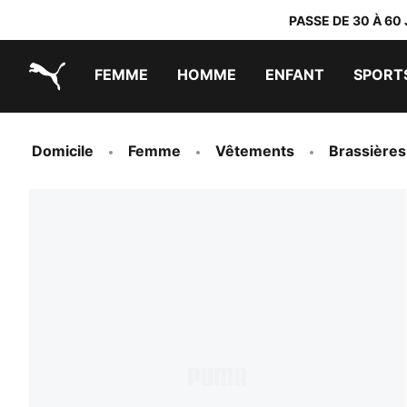
PASSE DE 30 À 60
FEMME
HOMME
ENFANT
SPORT
PUMA.com
PUMA x TRANSFORMERS
PUMA x DORA THE EXPLORER
Chaussures faciles à enfiler
Vêtements à moins de 40 €
Domicile
Femme
Vêtements
Brassières