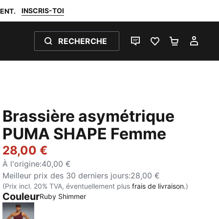
INSCRIS-TOI
ENT.
RECHERCHE
LIVE CHAT
FAVORIS 0
PANIER 0
MON
Brassière asymétrique
PUMA SHAPE Femme
28,00 €
À l'origine
:
40,00 €
Meilleur prix des 30 derniers jours
:
28,00 €
(Prix incl. 20% TVA, éventuellement plus
frais de livraison.
)
Couleur
Ruby Shimmer