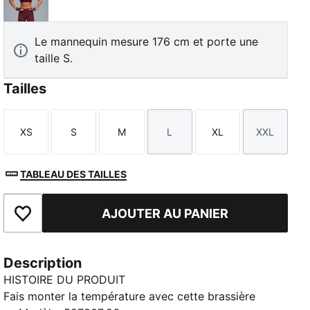
Ruby Shimmer
Le mannequin mesure 176 cm et porte une
taille S.
Tailles
XS
S
M
L
XL
XXL
Taille
Taille
Taille
Taille
Taille
Taille
TABLEAU DES TAILLES
AJOUTER AU PANIER
Ajouter aux favoris
Description
HISTOIRE DU PRODUIT
Fais monter la température avec cette brassière