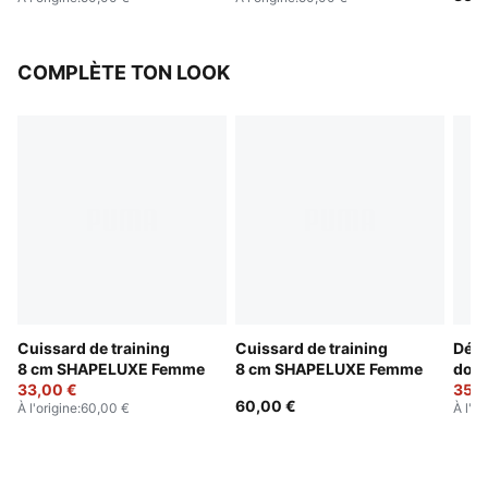
COMPLÈTE TON LOOK
Cuissard de training
Cuissard de training
Déba
8 cm SHAPELUXE Femme
8 cm SHAPELUXE Femme
dos
33,00 €
Fem
35,0
60,00 €
À l'origine
:
60,00 €
À l'or