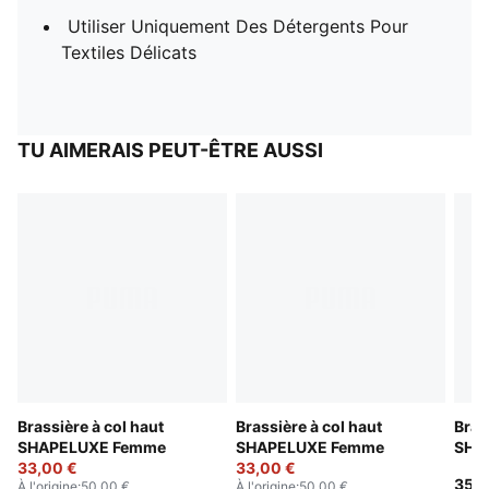
Utiliser Uniquement Des Détergents Pour
Textiles Délicats
TU AIMERAIS PEUT-ÊTRE AUSSI
Brassière à col haut
Brassière à col haut
Bras
SHAPELUXE Femme
SHAPELUXE Femme
SHA
33,00 €
33,00 €
35,0
À l'origine
:
50,00 €
À l'origine
:
50,00 €