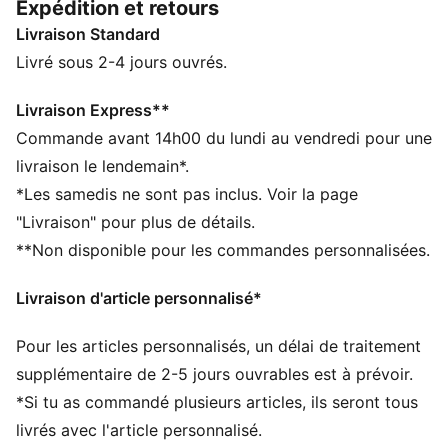
Expédition et retours
amovibles pour personnaliser le confort. C’est la
Livraison Standard
brassière parfaite pour tes séances d'entraînement à
faible impact ou tes journées de détente.
Livré sous 2-4 jours ouvrés.
CARACTÉRISTIQUES + AVANTAGES
dryCELL : la technologie PUMA évacue l’humidité du
Livraison Express**
corps pour te protéger de la transpiration pendant tes
Commande avant 14h00 du lundi au vendredi pour une
activités
livraison le lendemain*.
Confectionné avec un minimum de 50 % de matériaux
*Les samedis ne sont pas inclus. Voir la page
recyclés
"Livraison" pour plus de détails.
DÉTAILS
**Non disponible pour les commandes personnalisées.
Coupe : Moulante
Matériau principal : Interlock
Livraison d'article personnalisé*
Coupe plongeante
Coussinets amovibles
Pour les articles personnalisés, un délai de traitement
Maintien : pour les activités à faible impact
supplémentaire de 2-5 jours ouvrables est à prévoir.
*Si tu as commandé plusieurs articles, ils seront tous
livrés avec l'article personnalisé.