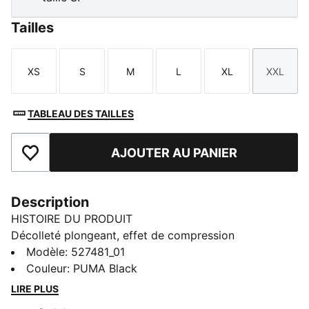
Tailles
XS
S
M
L
XL
XXL
Taille
Taille
Taille
Taille
Taille
Taille
TABLEAU DES TAILLES
AJOUTER AU PANIER
Ajouter aux favoris
Description
HISTOIRE DU PRODUIT
Décolleté plongeant, effet de compression
SHAPELUXE et conception sans coutures qui épouse
Modèle
:
527481_01
tes mouvements : tu subjugueras tous les regards
Couleur
:
PUMA Black
avec cette brassière. Elle intègre la technologie
LIRE PLUS
dryCELL pour te garder au frais, et des coussinets