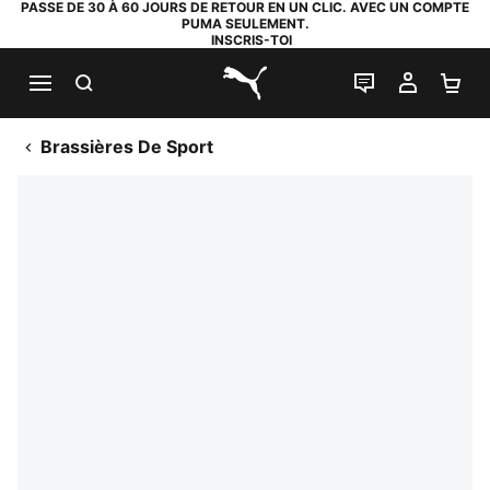
PASSE DE 30 À 60 JOURS DE RETOUR EN UN CLIC. AVEC UN COMPTE
PUMA SEULEMENT.
INSCRIS-TOI
RECHERCHE
LIVE CHAT
MON C
PA
PUMA.com
Brassières De Sport