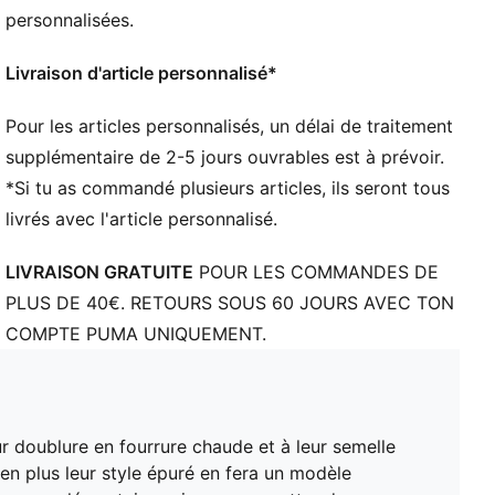
DÉTAILS
personnalisées.
Tige en matière synthétique
Semelle extérieure PUMAGRIP ATR
Livraison d'article personnalisé*
Bande PUMA Formstrip sur les côtés
Détails brandés PUMA
Pour les articles personnalisés, un délai de traitement
PureTex imperméable
supplémentaire de 2-5 jours ouvrables est à prévoir.
*Si tu as commandé plusieurs articles, ils seront tous
livrés avec l'article personnalisé.
LIVRAISON GRATUITE
POUR LES COMMANDES DE
PLUS DE 40€. RETOURS SOUS 60 JOURS AVEC TON
COMPTE PUMA UNIQUEMENT.
r doublure en fourrure chaude et à leur semelle
en plus leur style épuré en fera un modèle