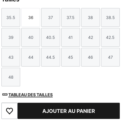
35.5
36
37
37.5
38
38.5
Taille
Taille
Taille
Taille
Taille
Taille
39
40
40.5
41
42
42.5
Taille
Taille
Taille
Taille
Taille
Taille
43
44
44.5
45
46
47
Taille
Taille
Taille
Taille
Taille
Taille
48
Taille
TABLEAU DES TAILLES
AJOUTER AU PANIER
Ajouter aux favoris