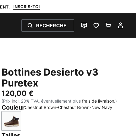
INSCRIS-TOI
ENT.
RECHERCHE
LIVE CHAT
FAVORIS 0
PANIER 0
MON
Bottines Desierto v3
Puretex
120,00 €
(Prix incl. 20% TVA, éventuellement plus
frais de livraison.
)
Couleur
Chestnut Brown-Chestnut Brown-New Navy
Chestnut Brown-Chestnut Brown-New Navy
Tailles