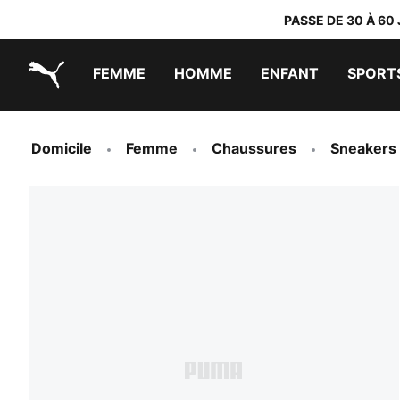
PASSE DE 30 À 60
FEMME
HOMME
ENFANT
SPORT
PUMA.com
PUMA x TRANSFORMERS
PUMA x DORA THE EXPLORER
Chaussures faciles à enfiler
Vêtements à moins de 40 €
Domicile
Femme
Chaussures
Sneakers 