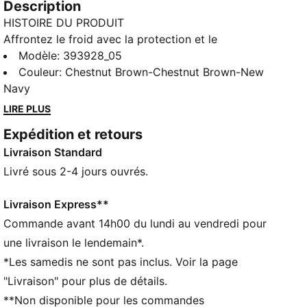
Description
HISTOIRE DU PRODUIT
Affrontez le froid avec la protection et le
rembourrage adéquats grâce aux bottines Desierto
Modèle
:
393928_05
v3. Grâce à leur doublure en fourrure chaude et à leur
Couleur
:
Chestnut Brown-Chestnut Brown-New
semelle extérieure en caoutchouc résistante, non
Navy
seulement vous profiterez d’un maximum de confort
LIRE PLUS
en hiver, mais en plus leur style épuré en fera un
Expédition et retours
modèle incontournable à porter avec tout. Nous
Livraison Standard
avons également enrichi cette version de PureTex
pour une protection supplémentaire qui vous
Livré sous 2-4 jours ouvrés.
permettra de passer de longues journées debout en
étant à l’aise.
Livraison Express**
CARACTÉRISTIQUES + AVANTAGES
Commande avant 14h00 du lundi au vendredi pour
SOFTFOAM+ : semelle intérieure confortable conçue
une livraison le lendemain*.
pour offrir un amorti doux grâce au talon ultra-épais
*Les samedis ne sont pas inclus. Voir la page
PUMAGRIP ATR : caoutchouc haute performance
"Livraison" pour plus de détails.
conçu pour l’adhérence sur la glace, la boue et les
**Non disponible pour les commandes
surfaces instables