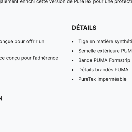
galement enrichi cette version de PureTex pour une protect
DÉTAILS
onçue pour offrir un
Tige en matière synthét
Semelle extérieure PU
e conçu pour l’adhérence
Bande PUMA Formstrip s
Détails brandés PUMA
PureTex imperméable
N